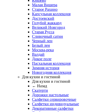
Князево
Малая Вишера
Старое Рахино
Капсульная коллекция
Достоевский
Голубой жаккард
Великий Новгород
Старая Русса
Сливочный сатин
Черный лен
Белый лен
Москва-река
Валдай
Дикое поле
Пасхальная коллекция
Зимняя история
Новогодняя коллекция
Для кухни и гостиной
Для кухни и гостиной
← Назад
Скатерти
Дорожки настольные
Салфетки сервировочные
Салфетки индивидуальные
Декоративные салфетки