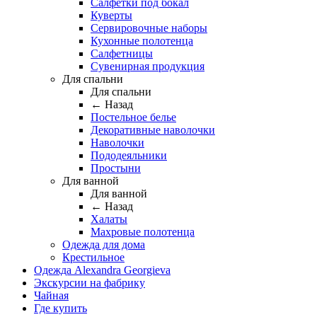
Салфетки под бокал
Куверты
Сервировочные наборы
Кухонные полотенца
Салфетницы
Сувенирная продукция
Для спальни
Для спальни
← Назад
Постельное белье
Декоративные наволочки
Наволочки
Пододеяльники
Простыни
Для ванной
Для ванной
← Назад
Халаты
Махровые полотенца
Одежда для дома
Крестильное
Одежда Alexandra Georgieva
Экскурсии на фабрику
Чайная
Где купить