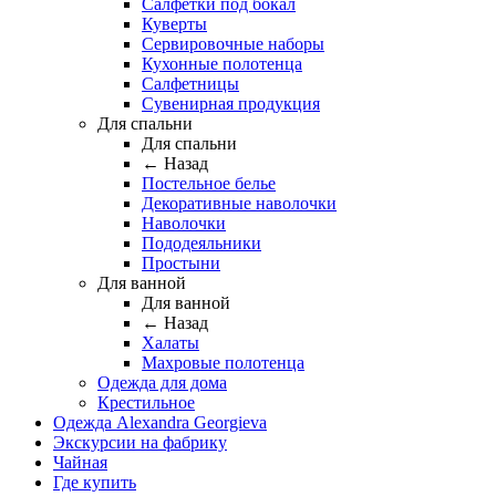
Салфетки под бокал
Куверты
Сервировочные наборы
Кухонные полотенца
Салфетницы
Сувенирная продукция
Для спальни
Для спальни
← Назад
Постельное белье
Декоративные наволочки
Наволочки
Пододеяльники
Простыни
Для ванной
Для ванной
← Назад
Халаты
Махровые полотенца
Одежда для дома
Крестильное
Одежда Alexandra Georgieva
Экскурсии на фабрику
Чайная
Где купить