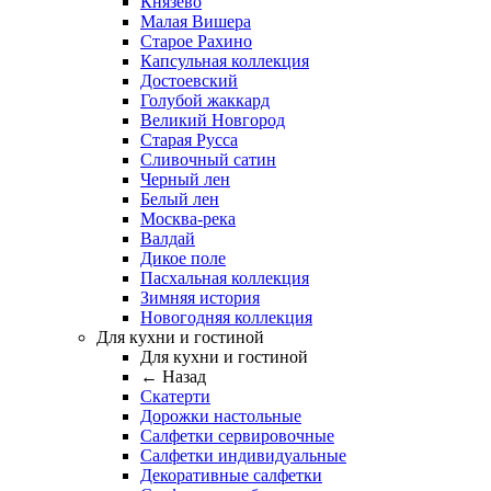
Князево
Малая Вишера
Старое Рахино
Капсульная коллекция
Достоевский
Голубой жаккард
Великий Новгород
Старая Русса
Сливочный сатин
Черный лен
Белый лен
Москва-река
Валдай
Дикое поле
Пасхальная коллекция
Зимняя история
Новогодняя коллекция
Для кухни и гостиной
Для кухни и гостиной
← Назад
Скатерти
Дорожки настольные
Салфетки сервировочные
Салфетки индивидуальные
Декоративные салфетки