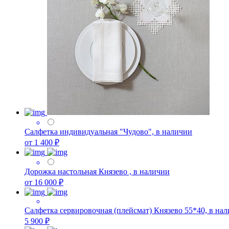
Салфетка индивидуальная "Чудово", в наличии
от 1 400 ₽
Дорожка настольная Князево , в наличии
от 16 000 ₽
Салфетка сервировочная (плейсмат) Князево 55*40, в на
5 900 ₽