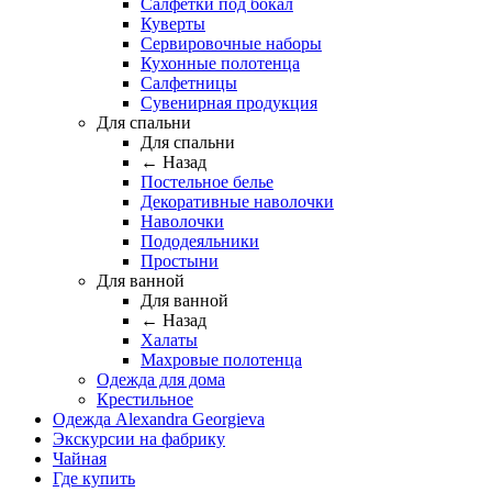
Салфетки под бокал
Куверты
Сервировочные наборы
Кухонные полотенца
Салфетницы
Сувенирная продукция
Для спальни
Для спальни
← Назад
Постельное белье
Декоративные наволочки
Наволочки
Пододеяльники
Простыни
Для ванной
Для ванной
← Назад
Халаты
Махровые полотенца
Одежда для дома
Крестильное
Одежда Alexandra Georgieva
Экскурсии на фабрику
Чайная
Где купить