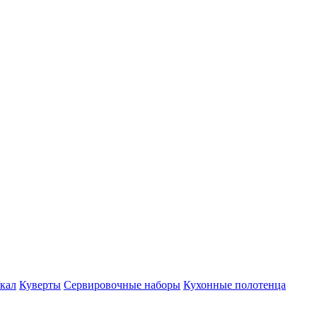
кал
Куверты
Сервировочные наборы
Кухонные полотенца