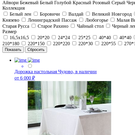
Айвори
Бежевый
Белый
Голубой
Красный
Розовый
Серый
Чер
Коллекция
Белый лен
Боровичи
Валдай
Великий Новгород
Князево
Ленинградский Пассаж
Любогорье
Малая В
Старая Русса
Старое Рахино
Чайный стол
Черный ле
Размер
16,5х16,5
20*20
24*24
25*25
40*40
40*40
210*180
220*150
220*220
220*30
220*55
270*
Дорожка настольная Чудово, в наличии
от 6 000 ₽