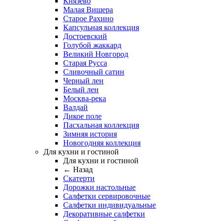
Князево
Малая Вишера
Старое Рахино
Капсульная коллекция
Достоевский
Голубой жаккард
Великий Новгород
Старая Русса
Сливочный сатин
Черный лен
Белый лен
Москва-река
Валдай
Дикое поле
Пасхальная коллекция
Зимняя история
Новогодняя коллекция
Для кухни и гостиной
Для кухни и гостиной
← Назад
Скатерти
Дорожки настольные
Салфетки сервировочные
Салфетки индивидуальные
Декоративные салфетки