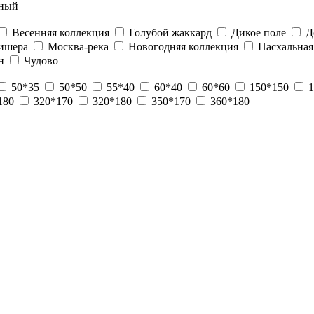
ный
Весенняя коллекция
Голубой жаккард
Дикое поле
Д
ишера
Москва-река
Новогодняя коллекция
Пасхальная
н
Чудово
50*35
50*50
55*40
60*40
60*60
150*150
1
180
320*170
320*180
350*170
360*180