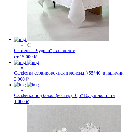
Скатерть "Чудово", в наличии
от 15 000 ₽
Салфетка сервировочная (плейсмат) 55*40, в наличии
3 000 ₽
Салфетка под бокал (костер) 16,5*16,5, в наличии
1 000 ₽