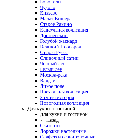
Боровичи
Чудово
Князево
Малая Вишера
Старое Рахино
Капсульная коллекция
Достоевский
Голубой жаккард
Великий Новгород
Старая Русса
Сливочный сатин
Черный лен
Белый лен
Москва-река
Валдай
Дикое поле
Пасхальная коллекция
Зимняя история
Новогодняя коллекция
Для кухни и гостиной
Для кухни и гостиной
← Назад
Скатерти
Дорожки настольные
Салфетки сервировочные