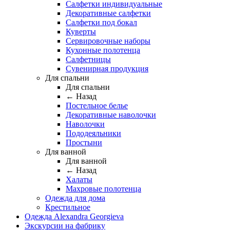
Салфетки индивидуальные
Декоративные салфетки
Салфетки под бокал
Куверты
Сервировочные наборы
Кухонные полотенца
Салфетницы
Сувенирная продукция
Для спальни
Для спальни
← Назад
Постельное белье
Декоративные наволочки
Наволочки
Пододеяльники
Простыни
Для ванной
Для ванной
← Назад
Халаты
Махровые полотенца
Одежда для дома
Крестильное
Одежда Alexandra Georgieva
Экскурсии на фабрику