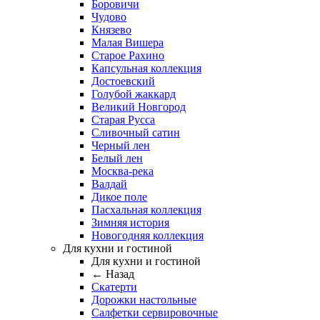
Боровичи
Чудово
Князево
Малая Вишера
Старое Рахино
Капсульная коллекция
Достоевский
Голубой жаккард
Великий Новгород
Старая Русса
Сливочный сатин
Черный лен
Белый лен
Москва-река
Валдай
Дикое поле
Пасхальная коллекция
Зимняя история
Новогодняя коллекция
Для кухни и гостиной
Для кухни и гостиной
← Назад
Скатерти
Дорожки настольные
Салфетки сервировочные