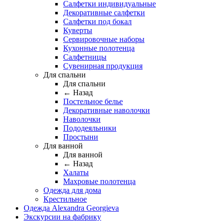
Салфетки индивидуальные
Декоративные салфетки
Салфетки под бокал
Куверты
Сервировочные наборы
Кухонные полотенца
Салфетницы
Сувенирная продукция
Для спальни
Для спальни
← Назад
Постельное белье
Декоративные наволочки
Наволочки
Пододеяльники
Простыни
Для ванной
Для ванной
← Назад
Халаты
Махровые полотенца
Одежда для дома
Крестильное
Одежда Alexandra Georgieva
Экскурсии на фабрику