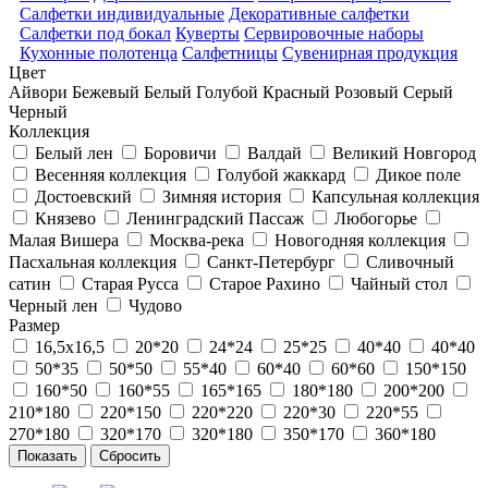
Салфетки индивидуальные
Декоративные салфетки
Салфетки под бокал
Куверты
Сервировочные наборы
Кухонные полотенца
Салфетницы
Сувенирная продукция
Цвет
Айвори
Бежевый
Белый
Голубой
Красный
Розовый
Серый
Черный
Коллекция
Белый лен
Боровичи
Валдай
Великий Новгород
Весенняя коллекция
Голубой жаккард
Дикое поле
Достоевский
Зимняя история
Капсульная коллекция
Князево
Ленинградский Пассаж
Любогорье
Малая Вишера
Москва-река
Новогодняя коллекция
Пасхальная коллекция
Санкт-Петербург
Сливочный
сатин
Старая Русса
Старое Рахино
Чайный стол
Черный лен
Чудово
Размер
16,5х16,5
20*20
24*24
25*25
40*40
40*40
50*35
50*50
55*40
60*40
60*60
150*150
160*50
160*55
165*165
180*180
200*200
210*180
220*150
220*220
220*30
220*55
270*180
320*170
320*180
350*170
360*180