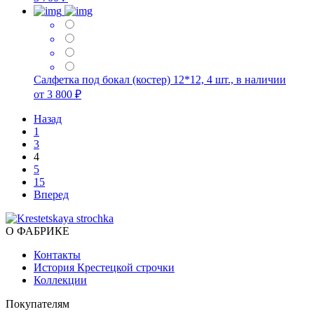
Салфетка под бокал (костер) 12*12, 4 шт., в наличии
от 3 800 ₽
Назад
1
3
4
5
15
Вперед
О ФАБРИКЕ
Контакты
История Крестецкой строчки
Коллекции
Покупателям