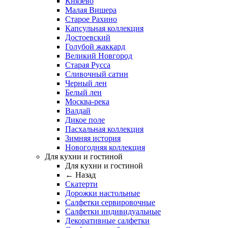
Князево
Малая Вишера
Старое Рахино
Капсульная коллекция
Достоевский
Голубой жаккард
Великий Новгород
Старая Русса
Сливочный сатин
Черный лен
Белый лен
Москва-река
Валдай
Дикое поле
Пасхальная коллекция
Зимняя история
Новогодняя коллекция
Для кухни и гостиной
Для кухни и гостиной
← Назад
Скатерти
Дорожки настольные
Салфетки сервировочные
Салфетки индивидуальные
Декоративные салфетки