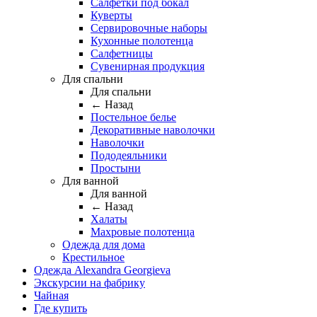
Салфетки под бокал
Куверты
Сервировочные наборы
Кухонные полотенца
Салфетницы
Сувенирная продукция
Для спальни
Для спальни
← Назад
Постельное белье
Декоративные наволочки
Наволочки
Пододеяльники
Простыни
Для ванной
Для ванной
← Назад
Халаты
Махровые полотенца
Одежда для дома
Крестильное
Одежда Alexandra Georgieva
Экскурсии на фабрику
Чайная
Где купить