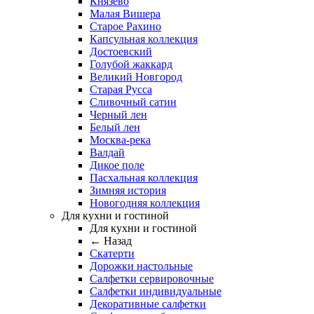
Князево
Малая Вишера
Старое Рахино
Капсульная коллекция
Достоевский
Голубой жаккард
Великий Новгород
Старая Русса
Сливочный сатин
Черный лен
Белый лен
Москва-река
Валдай
Дикое поле
Пасхальная коллекция
Зимняя история
Новогодняя коллекция
Для кухни и гостиной
Для кухни и гостиной
← Назад
Скатерти
Дорожки настольные
Салфетки сервировочные
Салфетки индивидуальные
Декоративные салфетки