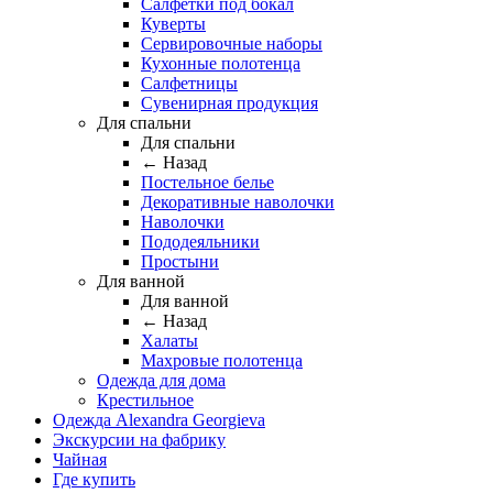
Салфетки под бокал
Куверты
Сервировочные наборы
Кухонные полотенца
Салфетницы
Сувенирная продукция
Для спальни
Для спальни
← Назад
Постельное белье
Декоративные наволочки
Наволочки
Пододеяльники
Простыни
Для ванной
Для ванной
← Назад
Халаты
Махровые полотенца
Одежда для дома
Крестильное
Одежда Alexandra Georgieva
Экскурсии на фабрику
Чайная
Где купить