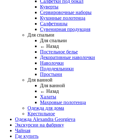
Салфетки под бокал
Куверты
Сервировочные наборы
Кухонные полотенца
Салфетницы
Сувенирная продукция
Для спальни
Для спальни
← Назад
Постельное белье
Декоративные наволочки
Наволочки
Пододеяльники
Простыни
Для ванной
Для ванной
← Назад
Халаты
Махровые полотенца
Одежда для дома
Крестильное
Одежда Alexandra Georgieva
Экскурсии на фабрику
Чайная
Где купить