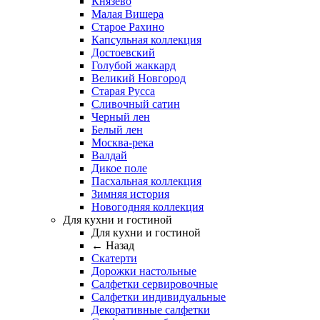
Князево
Малая Вишера
Старое Рахино
Капсульная коллекция
Достоевский
Голубой жаккард
Великий Новгород
Старая Русса
Сливочный сатин
Черный лен
Белый лен
Москва-река
Валдай
Дикое поле
Пасхальная коллекция
Зимняя история
Новогодняя коллекция
Для кухни и гостиной
Для кухни и гостиной
← Назад
Скатерти
Дорожки настольные
Салфетки сервировочные
Салфетки индивидуальные
Декоративные салфетки