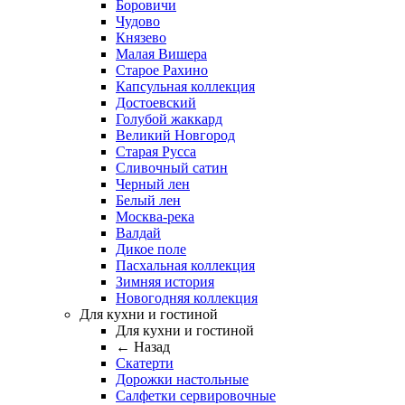
Боровичи
Чудово
Князево
Малая Вишера
Старое Рахино
Капсульная коллекция
Достоевский
Голубой жаккард
Великий Новгород
Старая Русса
Сливочный сатин
Черный лен
Белый лен
Москва-река
Валдай
Дикое поле
Пасхальная коллекция
Зимняя история
Новогодняя коллекция
Для кухни и гостиной
Для кухни и гостиной
← Назад
Скатерти
Дорожки настольные
Салфетки сервировочные