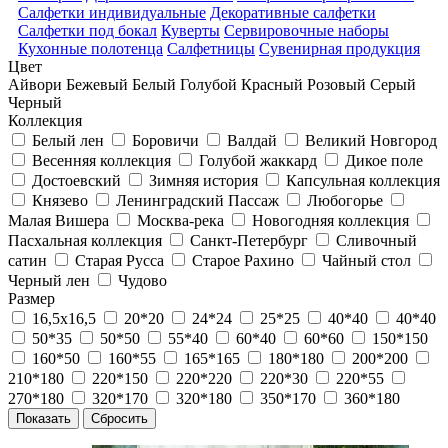
Салфетки индивидуальные
Декоративные салфетки
Салфетки под бокал
Куверты
Сервировочные наборы
Кухонные полотенца
Салфетницы
Сувенирная продукция
Цвет
Айвори
Бежевый
Белый
Голубой
Красный
Розовый
Серый
Черный
Коллекция
Белый лен
Боровичи
Валдай
Великий Новгород
Весенняя коллекция
Голубой жаккард
Дикое поле
Достоевский
Зимняя история
Капсульная коллекция
Князево
Ленинградский Пассаж
Любогорье
Малая Вишера
Москва-река
Новогодняя коллекция
Пасхальная коллекция
Санкт-Петербург
Сливочный
сатин
Старая Русса
Старое Рахино
Чайный стол
Черный лен
Чудово
Размер
16,5х16,5
20*20
24*24
25*25
40*40
40*40
50*35
50*50
55*40
60*40
60*60
150*150
160*50
160*55
165*165
180*180
200*200
210*180
220*150
220*220
220*30
220*55
270*180
320*170
320*180
350*170
360*180