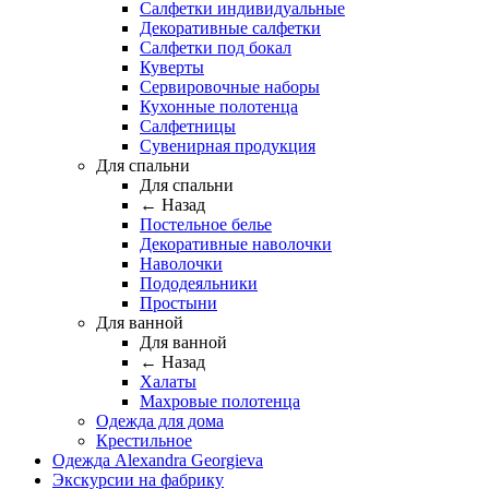
Салфетки индивидуальные
Декоративные салфетки
Салфетки под бокал
Куверты
Сервировочные наборы
Кухонные полотенца
Салфетницы
Сувенирная продукция
Для спальни
Для спальни
← Назад
Постельное белье
Декоративные наволочки
Наволочки
Пододеяльники
Простыни
Для ванной
Для ванной
← Назад
Халаты
Махровые полотенца
Одежда для дома
Крестильное
Одежда Alexandra Georgieva
Экскурсии на фабрику