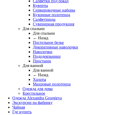
Салфетки под бокал
Куверты
Сервировочные наборы
Кухонные полотенца
Салфетницы
Сувенирная продукция
Для спальни
Для спальни
← Назад
Постельное белье
Декоративные наволочки
Наволочки
Пододеяльники
Простыни
Для ванной
Для ванной
← Назад
Халаты
Махровые полотенца
Одежда для дома
Крестильное
Одежда Alexandra Georgieva
Экскурсии на фабрику
Чайная
Где купить