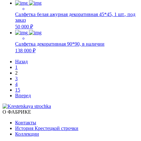
Салфетка белая ажурная декоративная 45*45, 1 шт., под
заказ
50 000 ₽
Салфетка декоративная 90*90, в наличии
138 000 ₽
Назад
1
2
3
4
15
Вперед
О ФАБРИКЕ
Контакты
История Крестецкой строчки
Коллекции