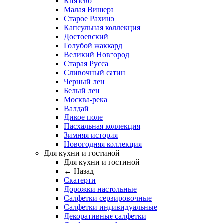
Князево
Малая Вишера
Старое Рахино
Капсульная коллекция
Достоевский
Голубой жаккард
Великий Новгород
Старая Русса
Сливочный сатин
Черный лен
Белый лен
Москва-река
Валдай
Дикое поле
Пасхальная коллекция
Зимняя история
Новогодняя коллекция
Для кухни и гостиной
Для кухни и гостиной
← Назад
Скатерти
Дорожки настольные
Салфетки сервировочные
Салфетки индивидуальные
Декоративные салфетки