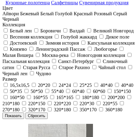
Кухонные полотенца
Салфетницы
Сувенирная продукция
Цвет
Айвори
Бежевый
Белый
Голубой
Красный
Розовый
Серый
Черный
Коллекция
Белый лен
Боровичи
Валдай
Великий Новгород
Весенняя коллекция
Голубой жаккард
Дикое поле
Достоевский
Зимняя история
Капсульная коллекция
Князево
Ленинградский Пассаж
Любогорье
Малая Вишера
Москва-река
Новогодняя коллекция
Пасхальная коллекция
Санкт-Петербург
Сливочный
сатин
Старая Русса
Старое Рахино
Чайный стол
Черный лен
Чудово
Размер
16,5х16,5
20*20
24*24
25*25
40*40
40*40
50*35
50*50
55*40
60*40
60*60
150*150
160*50
160*55
165*165
180*180
200*200
210*180
220*150
220*220
220*30
220*55
270*180
320*170
320*180
350*170
360*180