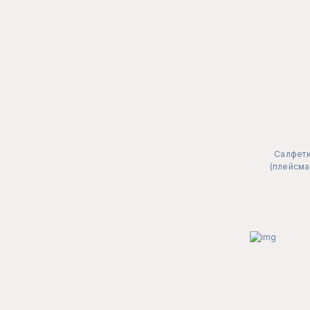
Салфетк
(плейсма