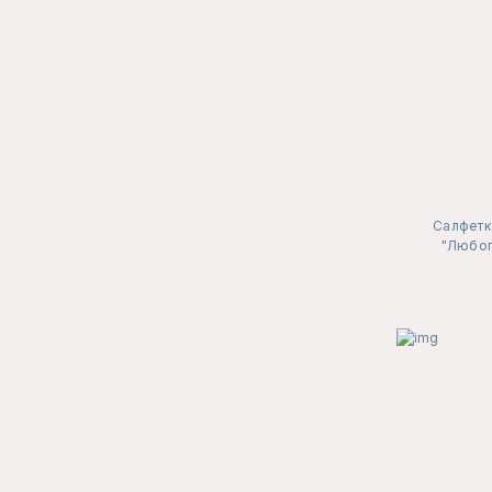
Салфетк
"Любог