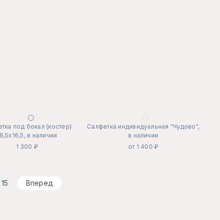
тка под бокал (костер)
Салфетка индивидуальная "Чудово",
6,5х16,5, в наличии
в наличии
1 300 ₽
от 1 400 ₽
15
Вперед