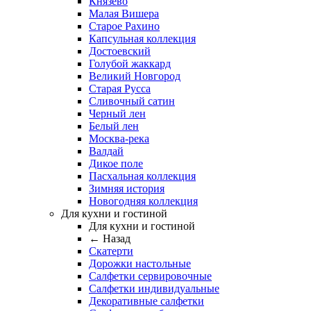
Князево
Малая Вишера
Старое Рахино
Капсульная коллекция
Достоевский
Голубой жаккард
Великий Новгород
Старая Русса
Сливочный сатин
Черный лен
Белый лен
Москва-река
Валдай
Дикое поле
Пасхальная коллекция
Зимняя история
Новогодняя коллекция
Для кухни и гостиной
Для кухни и гостиной
← Назад
Скатерти
Дорожки настольные
Салфетки сервировочные
Салфетки индивидуальные
Декоративные салфетки