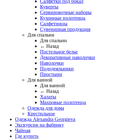
Салфетки под бокал
Куверты
Сервировочные наборы
Кухонные полотенца
Салфетницы
Сувенирная продукция
Для спальни
Для спальни
← Назад
Постельное белье
Декоративные наволочки
Наволочки
Пододеяльники
Простыни
Для ванной
Для ванной
← Назад
Халаты
Махровые полотенца
Одежда для дома
Крестильное
Одежда Alexandra Georgieva
Экскурсии на фабрику
Чайная
Где купить