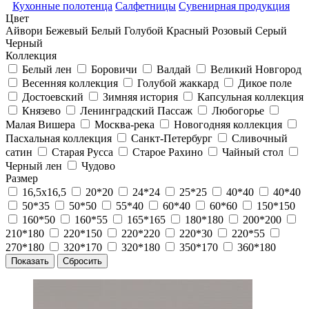
Кухонные полотенца
Салфетницы
Сувенирная продукция
Цвет
Айвори
Бежевый
Белый
Голубой
Красный
Розовый
Серый
Черный
Коллекция
Белый лен
Боровичи
Валдай
Великий Новгород
Весенняя коллекция
Голубой жаккард
Дикое поле
Достоевский
Зимняя история
Капсульная коллекция
Князево
Ленинградский Пассаж
Любогорье
Малая Вишера
Москва-река
Новогодняя коллекция
Пасхальная коллекция
Санкт-Петербург
Сливочный
сатин
Старая Русса
Старое Рахино
Чайный стол
Черный лен
Чудово
Размер
16,5х16,5
20*20
24*24
25*25
40*40
40*40
50*35
50*50
55*40
60*40
60*60
150*150
160*50
160*55
165*165
180*180
200*200
210*180
220*150
220*220
220*30
220*55
270*180
320*170
320*180
350*170
360*180