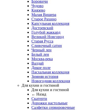
Боровичи
Чудово
Князево
Малая Вишера
Старое Рахино
Капсульная коллекция
Достоевский
Голубой жаккард
Великий Новгород
Старая Русса
Сливочный сатин
Черный лен
Белый лен
Москва-река
Валдай
Дикое поле
Пасхальная коллекция
Зимняя история
Новогодняя коллекция
Для кухни и гостиной
Для кухни и гостиной
← Назад
Скатерти
Дорожки настольные
Салфетки сервировочные