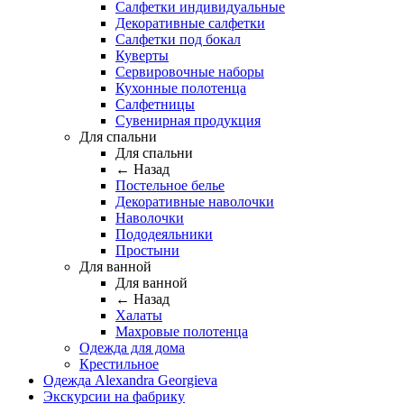
Салфетки индивидуальные
Декоративные салфетки
Салфетки под бокал
Куверты
Сервировочные наборы
Кухонные полотенца
Салфетницы
Сувенирная продукция
Для спальни
Для спальни
← Назад
Постельное белье
Декоративные наволочки
Наволочки
Пододеяльники
Простыни
Для ванной
Для ванной
← Назад
Халаты
Махровые полотенца
Одежда для дома
Крестильное
Одежда Alexandra Georgieva
Экскурсии на фабрику