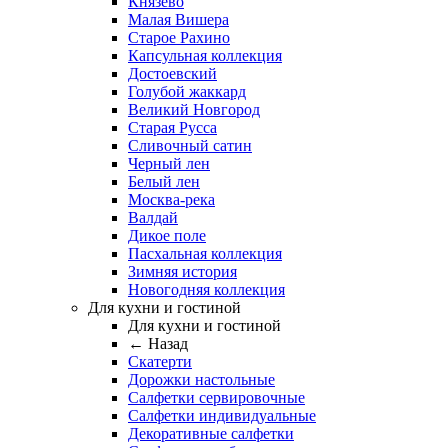
Князево
Малая Вишера
Старое Рахино
Капсульная коллекция
Достоевский
Голубой жаккард
Великий Новгород
Старая Русса
Сливочный сатин
Черный лен
Белый лен
Москва-река
Валдай
Дикое поле
Пасхальная коллекция
Зимняя история
Новогодняя коллекция
Для кухни и гостиной
Для кухни и гостиной
← Назад
Скатерти
Дорожки настольные
Салфетки сервировочные
Салфетки индивидуальные
Декоративные салфетки