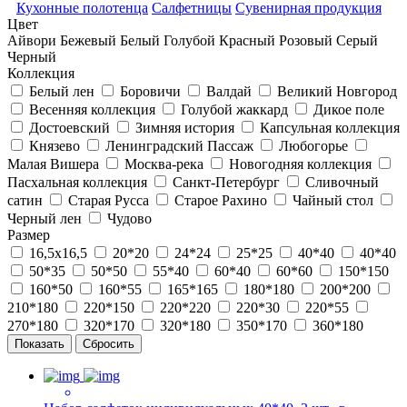
Кухонные полотенца
Салфетницы
Сувенирная продукция
Цвет
Айвори
Бежевый
Белый
Голубой
Красный
Розовый
Серый
Черный
Коллекция
Белый лен
Боровичи
Валдай
Великий Новгород
Весенняя коллекция
Голубой жаккард
Дикое поле
Достоевский
Зимняя история
Капсульная коллекция
Князево
Ленинградский Пассаж
Любогорье
Малая Вишера
Москва-река
Новогодняя коллекция
Пасхальная коллекция
Санкт-Петербург
Сливочный
сатин
Старая Русса
Старое Рахино
Чайный стол
Черный лен
Чудово
Размер
16,5х16,5
20*20
24*24
25*25
40*40
40*40
50*35
50*50
55*40
60*40
60*60
150*150
160*50
160*55
165*165
180*180
200*200
210*180
220*150
220*220
220*30
220*55
270*180
320*170
320*180
350*170
360*180