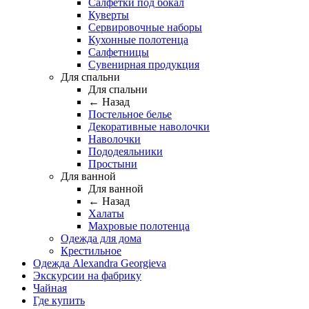
Салфетки под бокал
Куверты
Сервировочные наборы
Кухонные полотенца
Салфетницы
Сувенирная продукция
Для спальни
Для спальни
← Назад
Постельное белье
Декоративные наволочки
Наволочки
Пододеяльники
Простыни
Для ванной
Для ванной
← Назад
Халаты
Махровые полотенца
Одежда для дома
Крестильное
Одежда Alexandra Georgieva
Экскурсии на фабрику
Чайная
Где купить