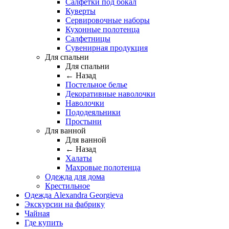
Салфетки под бокал
Куверты
Сервировочные наборы
Кухонные полотенца
Салфетницы
Сувенирная продукция
Для спальни
Для спальни
← Назад
Постельное белье
Декоративные наволочки
Наволочки
Пододеяльники
Простыни
Для ванной
Для ванной
← Назад
Халаты
Махровые полотенца
Одежда для дома
Крестильное
Одежда Alexandra Georgieva
Экскурсии на фабрику
Чайная
Где купить