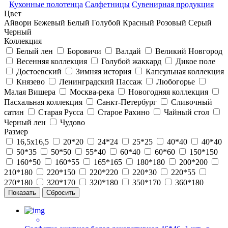
Кухонные полотенца
Салфетницы
Сувенирная продукция
Цвет
Айвори
Бежевый
Белый
Голубой
Красный
Розовый
Серый
Черный
Коллекция
Белый лен
Боровичи
Валдай
Великий Новгород
Весенняя коллекция
Голубой жаккард
Дикое поле
Достоевский
Зимняя история
Капсульная коллекция
Князево
Ленинградский Пассаж
Любогорье
Малая Вишера
Москва-река
Новогодняя коллекция
Пасхальная коллекция
Санкт-Петербург
Сливочный
сатин
Старая Русса
Старое Рахино
Чайный стол
Черный лен
Чудово
Размер
16,5х16,5
20*20
24*24
25*25
40*40
40*40
50*35
50*50
55*40
60*40
60*60
150*150
160*50
160*55
165*165
180*180
200*200
210*180
220*150
220*220
220*30
220*55
270*180
320*170
320*180
350*170
360*180