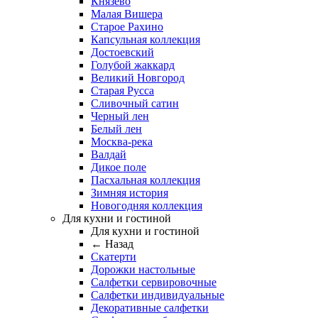
Князево
Малая Вишера
Старое Рахино
Капсульная коллекция
Достоевский
Голубой жаккард
Великий Новгород
Старая Русса
Сливочный сатин
Черный лен
Белый лен
Москва-река
Валдай
Дикое поле
Пасхальная коллекция
Зимняя история
Новогодняя коллекция
Для кухни и гостиной
Для кухни и гостиной
← Назад
Скатерти
Дорожки настольные
Салфетки сервировочные
Салфетки индивидуальные
Декоративные салфетки