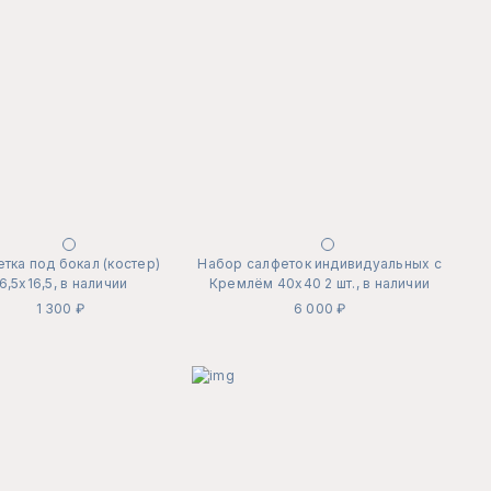
тка под бокал (костер)
Набор салфеток индивидуальных с
6,5х16,5, в наличии
Кремлём 40х40 2 шт., в наличии
1 300 ₽
6 000 ₽