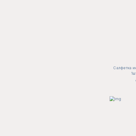
Салфетка и
1ш