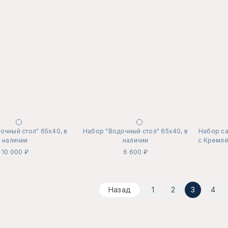
очный стол" 65х40, в
Набор "Водочный стол" 65х40, в
Набор са
наличии
наличии
с Кремлём
10 000 ₽
6 600 ₽
Назад
1
2
3
4