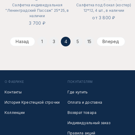
Салфетка индивидуальная
Салфетка под бокал (костер)
"Ленинградский Пассаж" 25*25, в
12*12, 4 шт., в наличии
наличии
от 3 800 ₽
3 700 ₽
Назад
1
3
4
5
15
Вперед
О ФАБРИКЕ
ПОКУПАТЕЛЯМ
Контакты
Где купить
История Крестецкой строчки
Оплата и доставка
Коллекции
Возврат товара
Индивидуальный заказ
Правила акций