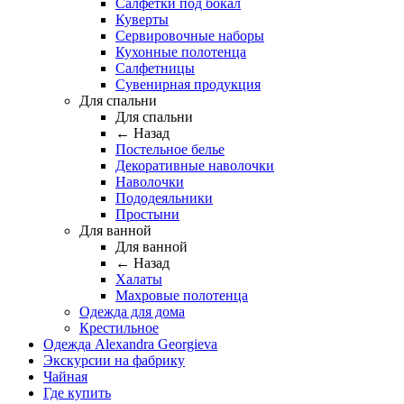
Салфетки под бокал
Куверты
Сервировочные наборы
Кухонные полотенца
Салфетницы
Сувенирная продукция
Для спальни
Для спальни
← Назад
Постельное белье
Декоративные наволочки
Наволочки
Пододеяльники
Простыни
Для ванной
Для ванной
← Назад
Халаты
Махровые полотенца
Одежда для дома
Крестильное
Одежда Alexandra Georgieva
Экскурсии на фабрику
Чайная
Где купить