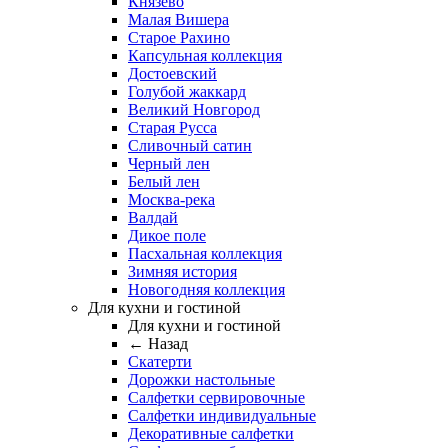
Князево
Малая Вишера
Старое Рахино
Капсульная коллекция
Достоевский
Голубой жаккард
Великий Новгород
Старая Русса
Сливочный сатин
Черный лен
Белый лен
Москва-река
Валдай
Дикое поле
Пасхальная коллекция
Зимняя история
Новогодняя коллекция
Для кухни и гостиной
Для кухни и гостиной
← Назад
Скатерти
Дорожки настольные
Салфетки сервировочные
Салфетки индивидуальные
Декоративные салфетки