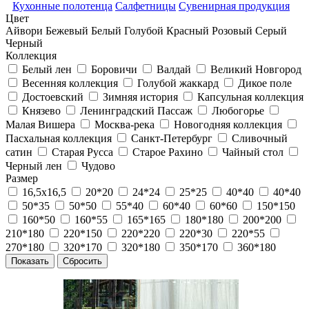
Кухонные полотенца
Салфетницы
Сувенирная продукция
Цвет
Айвори
Бежевый
Белый
Голубой
Красный
Розовый
Серый
Черный
Коллекция
Белый лен
Боровичи
Валдай
Великий Новгород
Весенняя коллекция
Голубой жаккард
Дикое поле
Достоевский
Зимняя история
Капсульная коллекция
Князево
Ленинградский Пассаж
Любогорье
Малая Вишера
Москва-река
Новогодняя коллекция
Пасхальная коллекция
Санкт-Петербург
Сливочный
сатин
Старая Русса
Старое Рахино
Чайный стол
Черный лен
Чудово
Размер
16,5х16,5
20*20
24*24
25*25
40*40
40*40
50*35
50*50
55*40
60*40
60*60
150*150
160*50
160*55
165*165
180*180
200*200
210*180
220*150
220*220
220*30
220*55
270*180
320*170
320*180
350*170
360*180