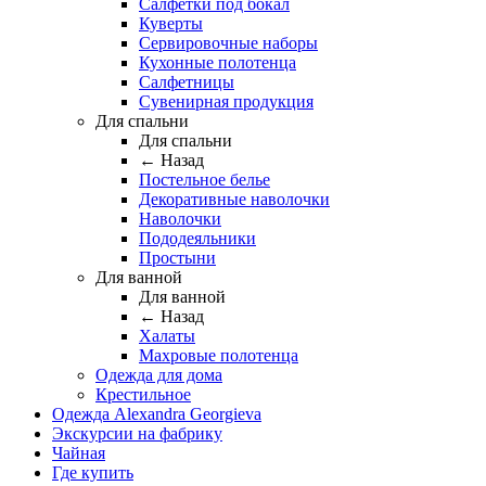
Салфетки под бокал
Куверты
Сервировочные наборы
Кухонные полотенца
Салфетницы
Сувенирная продукция
Для спальни
Для спальни
← Назад
Постельное белье
Декоративные наволочки
Наволочки
Пододеяльники
Простыни
Для ванной
Для ванной
← Назад
Халаты
Махровые полотенца
Одежда для дома
Крестильное
Одежда Alexandra Georgieva
Экскурсии на фабрику
Чайная
Где купить