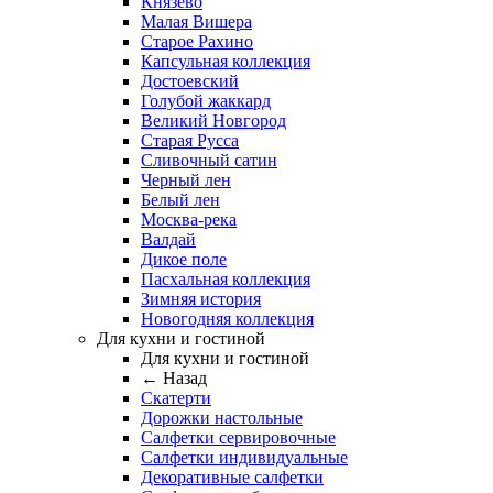
Князево
Малая Вишера
Старое Рахино
Капсульная коллекция
Достоевский
Голубой жаккард
Великий Новгород
Старая Русса
Сливочный сатин
Черный лен
Белый лен
Москва-река
Валдай
Дикое поле
Пасхальная коллекция
Зимняя история
Новогодняя коллекция
Для кухни и гостиной
Для кухни и гостиной
← Назад
Скатерти
Дорожки настольные
Салфетки сервировочные
Салфетки индивидуальные
Декоративные салфетки