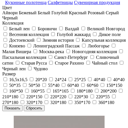
Кухонные полотенца
Салфетницы
Сувенирная продукция
Цвет
Айвори
Бежевый
Белый
Голубой
Красный
Розовый
Серый
Черный
Коллекция
Белый лен
Боровичи
Валдай
Великий Новгород
Весенняя коллекция
Голубой жаккард
Дикое поле
Достоевский
Зимняя история
Капсульная коллекция
Князево
Ленинградский Пассаж
Любогорье
Малая Вишера
Москва-река
Новогодняя коллекция
Пасхальная коллекция
Санкт-Петербург
Сливочный
сатин
Старая Русса
Старое Рахино
Чайный стол
Черный лен
Чудово
Размер
16,5х16,5
20*20
24*24
25*25
40*40
40*40
50*35
50*50
55*40
60*40
60*60
150*150
160*50
160*55
165*165
180*180
200*200
210*180
220*150
220*220
220*30
220*55
270*180
320*170
320*180
350*170
360*180