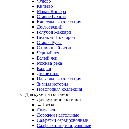
Чудово
Князево
Малая Вишера
Старое Рахино
Капсульная коллекция
Достоевский
Голубой жаккард
Великий Новгород
Старая Русса
Сливочный сатин
Черный лен
Белый лен
Москва-река
Валдай
Дикое поле
Пасхальная коллекция
Зимняя история
Новогодняя коллекция
Для кухни и гостиной
Для кухни и гостиной
← Назад
Скатерти
Дорожки настольные
Салфетки сервировочные
Салфетки индивидуальные