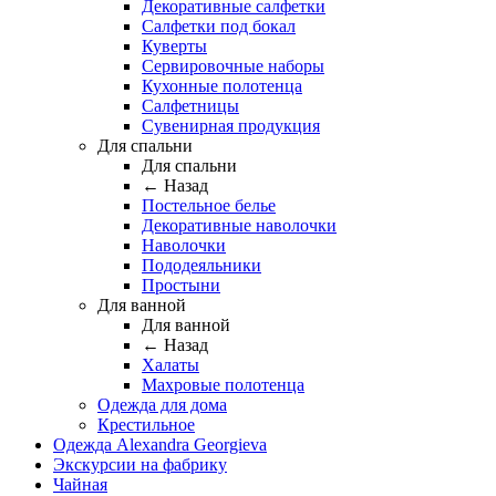
Декоративные салфетки
Салфетки под бокал
Куверты
Сервировочные наборы
Кухонные полотенца
Салфетницы
Сувенирная продукция
Для спальни
Для спальни
← Назад
Постельное белье
Декоративные наволочки
Наволочки
Пододеяльники
Простыни
Для ванной
Для ванной
← Назад
Халаты
Махровые полотенца
Одежда для дома
Крестильное
Одежда Alexandra Georgieva
Экскурсии на фабрику
Чайная