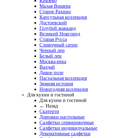
Князево
Малая Вишера
Старое Рахино
Капсульная коллекция
Достоевский
Голубой жаккард
Великий Новгород
Старая Русса
Сливочный сатин
Черный лен
Белый лен
Москва-река
Валдай
Дикое поле
Пасхальная коллекция
Зимняя история
Новогодняя коллекция
Для кухни и гостиной
Для кухни и гостиной
← Назад
Скатерти
Дорожки настольные
Салфетки сервировочные
Салфетки индивидуальные
Декоративные салфетки