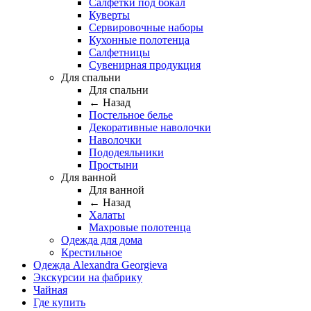
Салфетки под бокал
Куверты
Сервировочные наборы
Кухонные полотенца
Салфетницы
Сувенирная продукция
Для спальни
Для спальни
← Назад
Постельное белье
Декоративные наволочки
Наволочки
Пододеяльники
Простыни
Для ванной
Для ванной
← Назад
Халаты
Махровые полотенца
Одежда для дома
Крестильное
Одежда Alexandra Georgieva
Экскурсии на фабрику
Чайная
Где купить