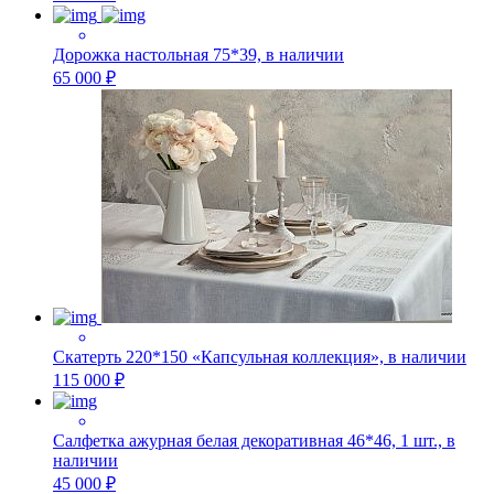
Дорожка настольная 75*39, в наличии
65 000 ₽
Скатерть 220*150 «Капсульная коллекция», в наличии
115 000 ₽
Салфетка ажурная белая декоративная 46*46, 1 шт., в
наличии
45 000 ₽