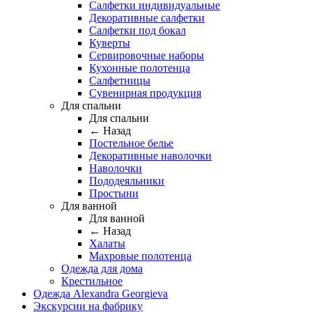
Салфетки индивидуальные
Декоративные салфетки
Салфетки под бокал
Куверты
Сервировочные наборы
Кухонные полотенца
Салфетницы
Сувенирная продукция
Для спальни
Для спальни
← Назад
Постельное белье
Декоративные наволочки
Наволочки
Пододеяльники
Простыни
Для ванной
Для ванной
← Назад
Халаты
Махровые полотенца
Одежда для дома
Крестильное
Одежда Alexandra Georgieva
Экскурсии на фабрику