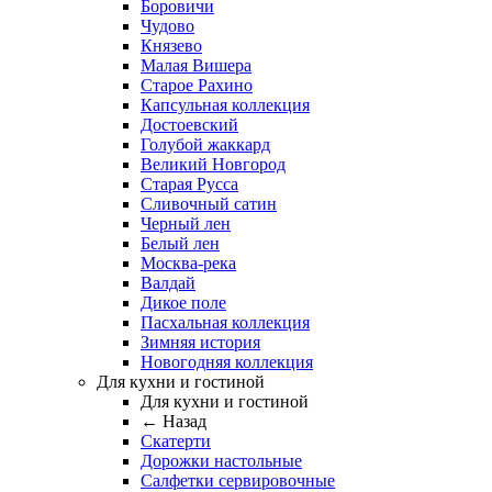
Боровичи
Чудово
Князево
Малая Вишера
Старое Рахино
Капсульная коллекция
Достоевский
Голубой жаккард
Великий Новгород
Старая Русса
Сливочный сатин
Черный лен
Белый лен
Москва-река
Валдай
Дикое поле
Пасхальная коллекция
Зимняя история
Новогодняя коллекция
Для кухни и гостиной
Для кухни и гостиной
← Назад
Скатерти
Дорожки настольные
Салфетки сервировочные