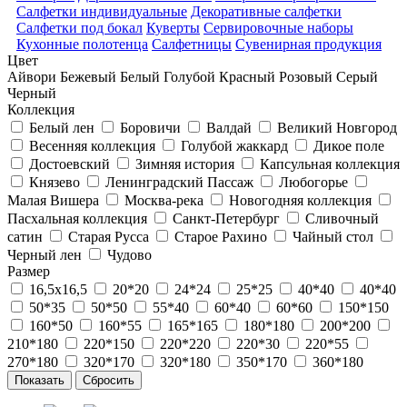
Салфетки индивидуальные
Декоративные салфетки
Салфетки под бокал
Куверты
Сервировочные наборы
Кухонные полотенца
Салфетницы
Сувенирная продукция
Цвет
Айвори
Бежевый
Белый
Голубой
Красный
Розовый
Серый
Черный
Коллекция
Белый лен
Боровичи
Валдай
Великий Новгород
Весенняя коллекция
Голубой жаккард
Дикое поле
Достоевский
Зимняя история
Капсульная коллекция
Князево
Ленинградский Пассаж
Любогорье
Малая Вишера
Москва-река
Новогодняя коллекция
Пасхальная коллекция
Санкт-Петербург
Сливочный
сатин
Старая Русса
Старое Рахино
Чайный стол
Черный лен
Чудово
Размер
16,5х16,5
20*20
24*24
25*25
40*40
40*40
50*35
50*50
55*40
60*40
60*60
150*150
160*50
160*55
165*165
180*180
200*200
210*180
220*150
220*220
220*30
220*55
270*180
320*170
320*180
350*170
360*180