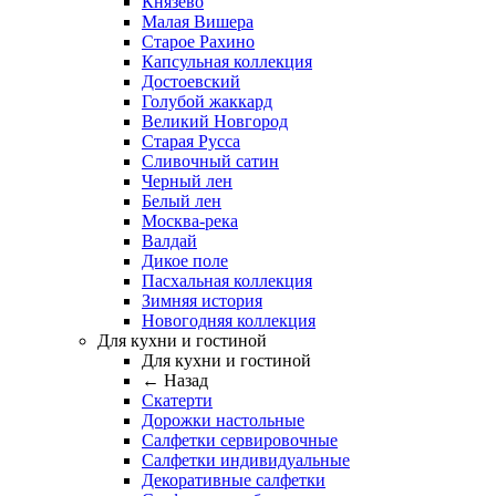
Князево
Малая Вишера
Старое Рахино
Капсульная коллекция
Достоевский
Голубой жаккард
Великий Новгород
Старая Русса
Сливочный сатин
Черный лен
Белый лен
Москва-река
Валдай
Дикое поле
Пасхальная коллекция
Зимняя история
Новогодняя коллекция
Для кухни и гостиной
Для кухни и гостиной
← Назад
Скатерти
Дорожки настольные
Салфетки сервировочные
Салфетки индивидуальные
Декоративные салфетки