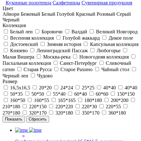
Кухонные полотенца
Салфетницы
Сувенирная продукция
Цвет
Айвори
Бежевый
Белый
Голубой
Красный
Розовый
Серый
Черный
Коллекция
Белый лен
Боровичи
Валдай
Великий Новгород
Весенняя коллекция
Голубой жаккард
Дикое поле
Достоевский
Зимняя история
Капсульная коллекция
Князево
Ленинградский Пассаж
Любогорье
Малая Вишера
Москва-река
Новогодняя коллекция
Пасхальная коллекция
Санкт-Петербург
Сливочный
сатин
Старая Русса
Старое Рахино
Чайный стол
Черный лен
Чудово
Размер
16,5х16,5
20*20
24*24
25*25
40*40
40*40
50*35
50*50
55*40
60*40
60*60
150*150
160*50
160*55
165*165
180*180
200*200
210*180
220*150
220*220
220*30
220*55
270*180
320*170
320*180
350*170
360*180