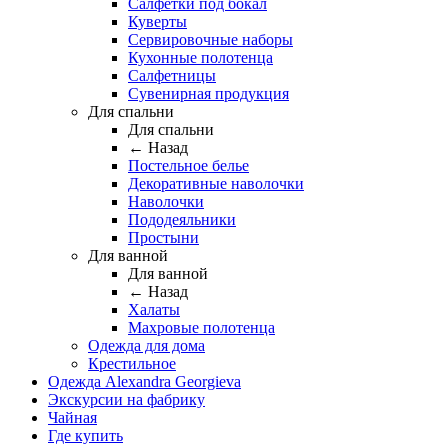
Салфетки под бокал
Куверты
Сервировочные наборы
Кухонные полотенца
Салфетницы
Сувенирная продукция
Для спальни
Для спальни
← Назад
Постельное белье
Декоративные наволочки
Наволочки
Пододеяльники
Простыни
Для ванной
Для ванной
← Назад
Халаты
Махровые полотенца
Одежда для дома
Крестильное
Одежда Alexandra Georgieva
Экскурсии на фабрику
Чайная
Где купить