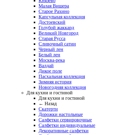
Князево
Малая Вишера
Старое Рахино
Капсульная коллекция
Достоевский
Голубой жаккард
Великий Новгород
Старая Русса
Сливочный сатин
Черный лен
Белый лен
Москва-река
Валдай
Дикое поле
Пасхальная коллекция
Зимняя история
Новогодняя коллекция
Для кухни и гостиной
Для кухни и гостиной
← Назад
Скатерти
Дорожки настольные
Салфетки сервировочные
Салфетки индивидуальные
Декоративные салфетки