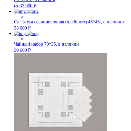
от 37 000 ₽
Салфетка сервировочная (плейсмат) 46*46 , в наличии
38 000 ₽
Чайный набор 70*35, в наличии
39 000 ₽