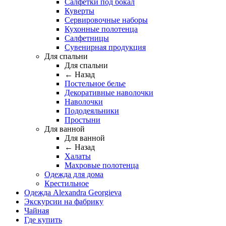
Салфетки под бокал
Куверты
Сервировочные наборы
Кухонные полотенца
Салфетницы
Сувенирная продукция
Для спальни
Для спальни
← Назад
Постельное белье
Декоративные наволочки
Наволочки
Пододеяльники
Простыни
Для ванной
Для ванной
← Назад
Халаты
Махровые полотенца
Одежда для дома
Крестильное
Одежда Alexandra Georgieva
Экскурсии на фабрику
Чайная
Где купить