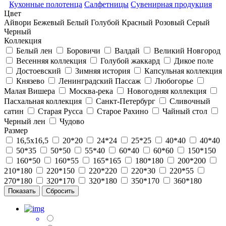
Кухонные полотенца
Салфетницы
Сувенирная продукция
Цвет
Айвори
Бежевый
Белый
Голубой
Красный
Розовый
Серый
Черный
Коллекция
Белый лен
Боровичи
Валдай
Великий Новгород
Весенняя коллекция
Голубой жаккард
Дикое поле
Достоевский
Зимняя история
Капсульная коллекция
Князево
Ленинградский Пассаж
Любогорье
Малая Вишера
Москва-река
Новогодняя коллекция
Пасхальная коллекция
Санкт-Петербург
Сливочный
сатин
Старая Русса
Старое Рахино
Чайный стол
Черный лен
Чудово
Размер
16,5х16,5
20*20
24*24
25*25
40*40
40*40
50*35
50*50
55*40
60*40
60*60
150*150
160*50
160*55
165*165
180*180
200*200
210*180
220*150
220*220
220*30
220*55
270*180
320*170
320*180
350*170
360*180