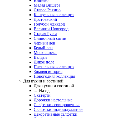
Князево
Малая Вишера
Старое Рахино
Капсульная коллекция
Достоевский
Голубой жаккард
Великий Новгород
Старая Русса
Сливочный сатин
Черный лен
Белый лен
Москва-река
Валдай
Дикое поле
Пасхальная коллекция
Зимняя история
Новогодняя коллекция
Для кухни и гостиной
Для кухни и гостиной
← Назад
Скатерти
Дорожки настольные
Салфетки сервировочные
Салфетки индивидуальные
Декоративные салфетки