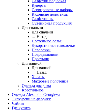
Салфетки под бокал
Куверты
Сервировочные наборы
Кухонные полотенца
Салфетницы
Сувенирная продукция
Для спальни
Для спальни
← Назад
Постельное белье
Декоративные наволочки
Наволочки
Пододеяльники
Простыни
Для ванной
Для ванной
← Назад
Халаты
Махровые полотенца
Одежда для дома
Крестильное
Одежда Alexandra Georgieva
Экскурсии на фабрику
Чайная
Где купить