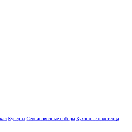
кал
Куверты
Сервировочные наборы
Кухонные полотенца