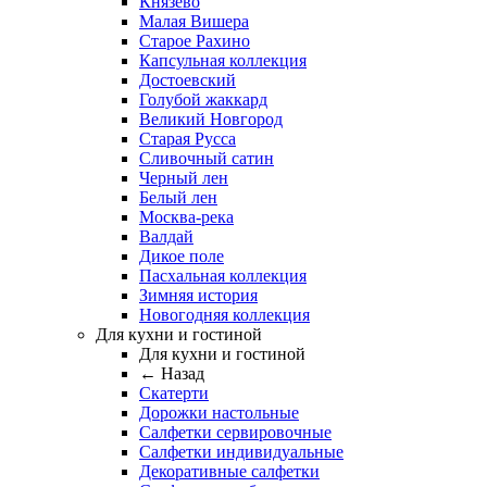
Князево
Малая Вишера
Старое Рахино
Капсульная коллекция
Достоевский
Голубой жаккард
Великий Новгород
Старая Русса
Сливочный сатин
Черный лен
Белый лен
Москва-река
Валдай
Дикое поле
Пасхальная коллекция
Зимняя история
Новогодняя коллекция
Для кухни и гостиной
Для кухни и гостиной
← Назад
Скатерти
Дорожки настольные
Салфетки сервировочные
Салфетки индивидуальные
Декоративные салфетки