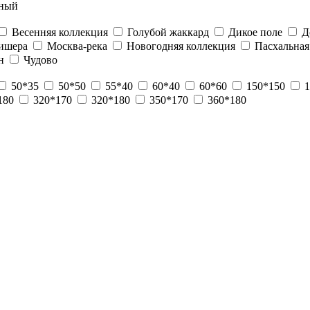
ный
Весенняя коллекция
Голубой жаккард
Дикое поле
Д
ишера
Москва-река
Новогодняя коллекция
Пасхальная
н
Чудово
50*35
50*50
55*40
60*40
60*60
150*150
1
180
320*170
320*180
350*170
360*180