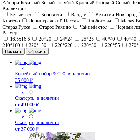
Айвори
Бежевый
Белый
Голубой
Красный
Розовый
Серый
Чер
Коллекция
Белый лен
Боровичи
Валдай
Великий Новгород
Князево
Ленинградский Пассаж
Любогорье
Малая В
Старая Русса
Старое Рахино
Чайный стол
Черный ле
Размер
16,5х16,5
20*20
24*24
25*25
40*40
40*40
210*180
220*150
220*220
220*30
220*55
270*
Кофейный набор 90*90, в наличии
35 000 ₽
Скатерть, в наличии
от 49 000 ₽
Скатерть, в наличии
от 37 000 ₽