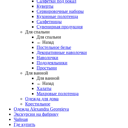
Салфетки под бокал
Куверты
Сервировочные наборы
Кухонные полотенца
Салфетницы
Сувенирная продукция
Для спальни
Для спальни
← Назад
Постельное белье
Декоративные наволочки
Наволочки
Пододеяльники
Простыни
Для ванной
Для ванной
← Назад
Халаты
Махровые полотенца
Одежда для дома
Крестильное
Одежда Alexandra Georgieva
Экскурсии на фабрику
Чайная
Где купить