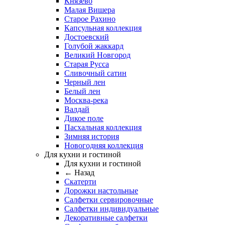
Князево
Малая Вишера
Старое Рахино
Капсульная коллекция
Достоевский
Голубой жаккард
Великий Новгород
Старая Русса
Сливочный сатин
Черный лен
Белый лен
Москва-река
Валдай
Дикое поле
Пасхальная коллекция
Зимняя история
Новогодняя коллекция
Для кухни и гостиной
Для кухни и гостиной
← Назад
Скатерти
Дорожки настольные
Салфетки сервировочные
Салфетки индивидуальные
Декоративные салфетки