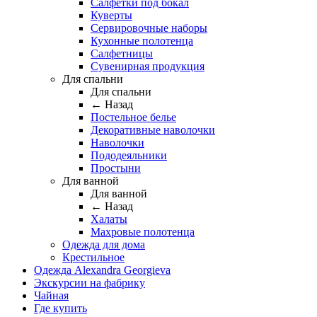
Салфетки под бокал
Куверты
Сервировочные наборы
Кухонные полотенца
Салфетницы
Сувенирная продукция
Для спальни
Для спальни
← Назад
Постельное белье
Декоративные наволочки
Наволочки
Пододеяльники
Простыни
Для ванной
Для ванной
← Назад
Халаты
Махровые полотенца
Одежда для дома
Крестильное
Одежда Alexandra Georgieva
Экскурсии на фабрику
Чайная
Где купить