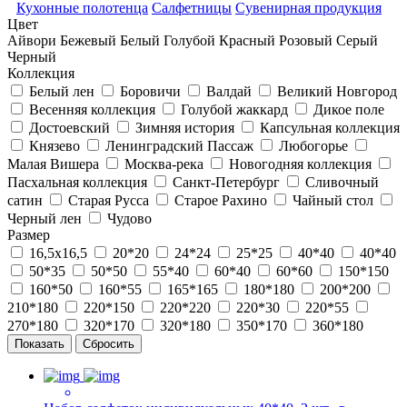
Кухонные полотенца
Салфетницы
Сувенирная продукция
Цвет
Айвори
Бежевый
Белый
Голубой
Красный
Розовый
Серый
Черный
Коллекция
Белый лен
Боровичи
Валдай
Великий Новгород
Весенняя коллекция
Голубой жаккард
Дикое поле
Достоевский
Зимняя история
Капсульная коллекция
Князево
Ленинградский Пассаж
Любогорье
Малая Вишера
Москва-река
Новогодняя коллекция
Пасхальная коллекция
Санкт-Петербург
Сливочный
сатин
Старая Русса
Старое Рахино
Чайный стол
Черный лен
Чудово
Размер
16,5х16,5
20*20
24*24
25*25
40*40
40*40
50*35
50*50
55*40
60*40
60*60
150*150
160*50
160*55
165*165
180*180
200*200
210*180
220*150
220*220
220*30
220*55
270*180
320*170
320*180
350*170
360*180