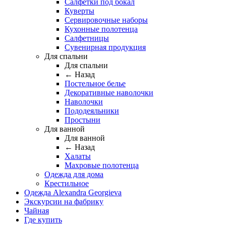
Салфетки под бокал
Куверты
Сервировочные наборы
Кухонные полотенца
Салфетницы
Сувенирная продукция
Для спальни
Для спальни
← Назад
Постельное белье
Декоративные наволочки
Наволочки
Пододеяльники
Простыни
Для ванной
Для ванной
← Назад
Халаты
Махровые полотенца
Одежда для дома
Крестильное
Одежда Alexandra Georgieva
Экскурсии на фабрику
Чайная
Где купить