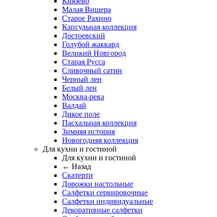
Князево
Малая Вишера
Старое Рахино
Капсульная коллекция
Достоевский
Голубой жаккард
Великий Новгород
Старая Русса
Сливочный сатин
Черный лен
Белый лен
Москва-река
Валдай
Дикое поле
Пасхальная коллекция
Зимняя история
Новогодняя коллекция
Для кухни и гостиной
Для кухни и гостиной
← Назад
Скатерти
Дорожки настольные
Салфетки сервировочные
Салфетки индивидуальные
Декоративные салфетки