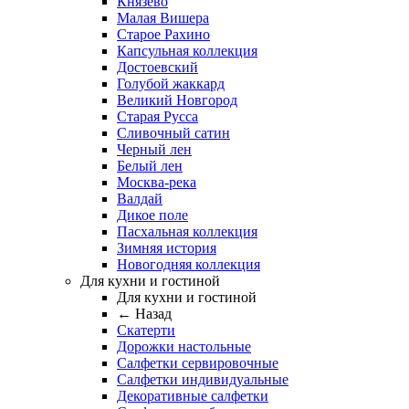
Князево
Малая Вишера
Старое Рахино
Капсульная коллекция
Достоевский
Голубой жаккард
Великий Новгород
Старая Русса
Сливочный сатин
Черный лен
Белый лен
Москва-река
Валдай
Дикое поле
Пасхальная коллекция
Зимняя история
Новогодняя коллекция
Для кухни и гостиной
Для кухни и гостиной
← Назад
Скатерти
Дорожки настольные
Салфетки сервировочные
Салфетки индивидуальные
Декоративные салфетки