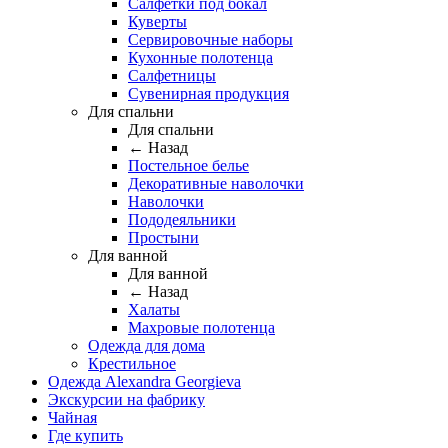
Салфетки под бокал
Куверты
Сервировочные наборы
Кухонные полотенца
Салфетницы
Сувенирная продукция
Для спальни
Для спальни
← Назад
Постельное белье
Декоративные наволочки
Наволочки
Пододеяльники
Простыни
Для ванной
Для ванной
← Назад
Халаты
Махровые полотенца
Одежда для дома
Крестильное
Одежда Alexandra Georgieva
Экскурсии на фабрику
Чайная
Где купить