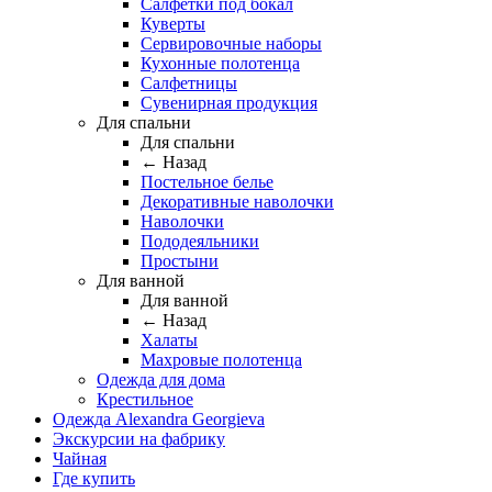
Салфетки под бокал
Куверты
Сервировочные наборы
Кухонные полотенца
Салфетницы
Сувенирная продукция
Для спальни
Для спальни
← Назад
Постельное белье
Декоративные наволочки
Наволочки
Пододеяльники
Простыни
Для ванной
Для ванной
← Назад
Халаты
Махровые полотенца
Одежда для дома
Крестильное
Одежда Alexandra Georgieva
Экскурсии на фабрику
Чайная
Где купить