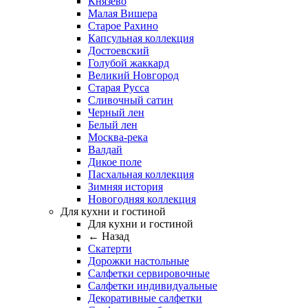
Князево
Малая Вишера
Старое Рахино
Капсульная коллекция
Достоевский
Голубой жаккард
Великий Новгород
Старая Русса
Сливочный сатин
Черный лен
Белый лен
Москва-река
Валдай
Дикое поле
Пасхальная коллекция
Зимняя история
Новогодняя коллекция
Для кухни и гостиной
Для кухни и гостиной
← Назад
Скатерти
Дорожки настольные
Салфетки сервировочные
Салфетки индивидуальные
Декоративные салфетки