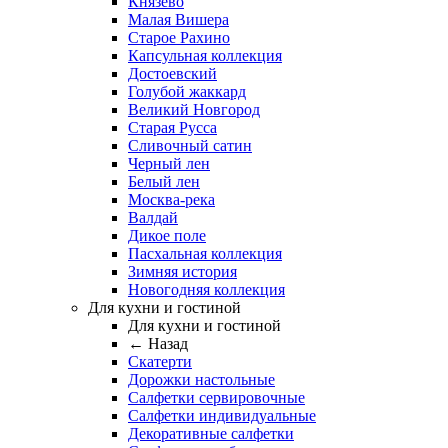
Князево
Малая Вишера
Старое Рахино
Капсульная коллекция
Достоевский
Голубой жаккард
Великий Новгород
Старая Русса
Сливочный сатин
Черный лен
Белый лен
Москва-река
Валдай
Дикое поле
Пасхальная коллекция
Зимняя история
Новогодняя коллекция
Для кухни и гостиной
Для кухни и гостиной
← Назад
Скатерти
Дорожки настольные
Салфетки сервировочные
Салфетки индивидуальные
Декоративные салфетки