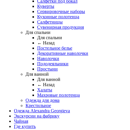
Салфетки под бокал
Куверты
Сервировочные наборы
Кухонные полотенца
Салфетницы
Сувенирная продукция
Для спальни
Для спальни
← Назад
Постельное белье
Декоративные наволочки
Наволочки
Пододеяльники
Простыни
Для ванной
Для ванной
← Назад
Халаты
Махровые полотенца
Одежда для дома
Крестильное
Одежда Alexandra Georgieva
Экскурсии на фабрику
Чайная
Где купить