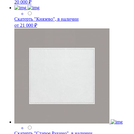
20 000 ₽
Скатерть "Князево", в наличии
от 21 000 ₽
Скатерть "Старое Рахино", в наличии