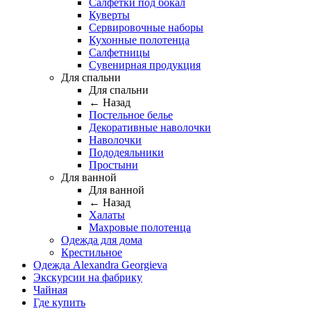
Салфетки под бокал
Куверты
Сервировочные наборы
Кухонные полотенца
Салфетницы
Сувенирная продукция
Для спальни
Для спальни
← Назад
Постельное белье
Декоративные наволочки
Наволочки
Пододеяльники
Простыни
Для ванной
Для ванной
← Назад
Халаты
Махровые полотенца
Одежда для дома
Крестильное
Одежда Alexandra Georgieva
Экскурсии на фабрику
Чайная
Где купить