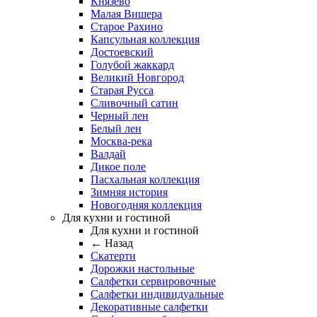
Князево
Малая Вишера
Старое Рахино
Капсульная коллекция
Достоевский
Голубой жаккард
Великий Новгород
Старая Русса
Сливочный сатин
Черный лен
Белый лен
Москва-река
Валдай
Дикое поле
Пасхальная коллекция
Зимняя история
Новогодняя коллекция
Для кухни и гостиной
Для кухни и гостиной
← Назад
Скатерти
Дорожки настольные
Салфетки сервировочные
Салфетки индивидуальные
Декоративные салфетки