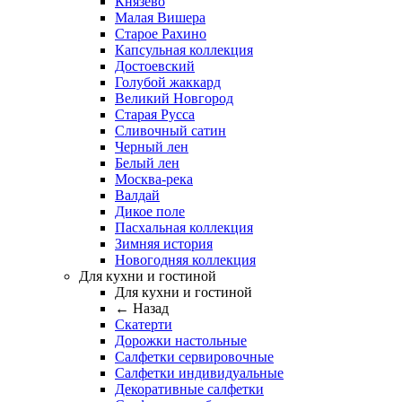
Князево
Малая Вишера
Старое Рахино
Капсульная коллекция
Достоевский
Голубой жаккард
Великий Новгород
Старая Русса
Сливочный сатин
Черный лен
Белый лен
Москва-река
Валдай
Дикое поле
Пасхальная коллекция
Зимняя история
Новогодняя коллекция
Для кухни и гостиной
Для кухни и гостиной
← Назад
Скатерти
Дорожки настольные
Салфетки сервировочные
Салфетки индивидуальные
Декоративные салфетки