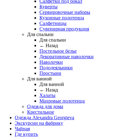
Салфетки под бокал
Куверты
Сервировочные наборы
Кухонные полотенца
Салфетницы
Сувенирная продукция
Для спальни
Для спальни
← Назад
Постельное белье
Декоративные наволочки
Наволочки
Пододеяльники
Простыни
Для ванной
Для ванной
← Назад
Халаты
Махровые полотенца
Одежда для дома
Крестильное
Одежда Alexandra Georgieva
Экскурсии на фабрику
Чайная
Где купить