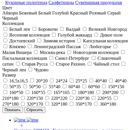
Кухонные полотенца
Салфетницы
Сувенирная продукция
Цвет
Айвори
Бежевый
Белый
Голубой
Красный
Розовый
Серый
Черный
Коллекция
Белый лен
Боровичи
Валдай
Великий Новгород
Весенняя коллекция
Голубой жаккард
Дикое поле
Достоевский
Зимняя история
Капсульная коллекция
Князево
Ленинградский Пассаж
Любогорье
Малая Вишера
Москва-река
Новогодняя коллекция
Пасхальная коллекция
Санкт-Петербург
Сливочный
сатин
Старая Русса
Старое Рахино
Чайный стол
Черный лен
Чудово
Размер
16,5х16,5
20*20
24*24
25*25
40*40
40*40
50*35
50*50
55*40
60*40
60*60
150*150
160*50
160*55
165*165
180*180
200*200
210*180
220*150
220*220
220*30
220*55
270*180
320*170
320*180
350*170
360*180