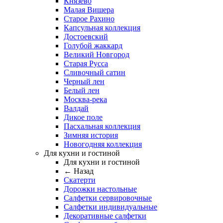
Князево
Малая Вишера
Старое Рахино
Капсульная коллекция
Достоевский
Голубой жаккард
Великий Новгород
Старая Русса
Сливочный сатин
Черный лен
Белый лен
Москва-река
Валдай
Дикое поле
Пасхальная коллекция
Зимняя история
Новогодняя коллекция
Для кухни и гостиной
Для кухни и гостиной
← Назад
Скатерти
Дорожки настольные
Салфетки сервировочные
Салфетки индивидуальные
Декоративные салфетки