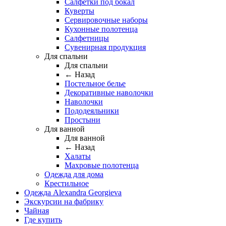
Салфетки под бокал
Куверты
Сервировочные наборы
Кухонные полотенца
Салфетницы
Сувенирная продукция
Для спальни
Для спальни
← Назад
Постельное белье
Декоративные наволочки
Наволочки
Пододеяльники
Простыни
Для ванной
Для ванной
← Назад
Халаты
Махровые полотенца
Одежда для дома
Крестильное
Одежда Alexandra Georgieva
Экскурсии на фабрику
Чайная
Где купить