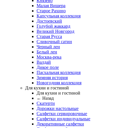
Князево
Малая Вишера
Старое Рахино
Капсульная коллекция
Достоевский
Голубой жаккард
Великий Новгород
Старая Русса
Сливочный сатин
Черный лен
Белый лен
Москва-река
Валдай
Дикое поле
Пасхальная коллекция
Зимняя история
Новогодняя коллекция
Для кухни и гостиной
Для кухни и гостиной
← Назад
Скатерти
Дорожки настольные
Салфетки сервировочные
Салфетки индивидуальные
Декоративные салфетки