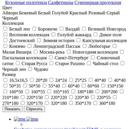
Кухонные полотенца
Салфетницы
Сувенирная продукция
Цвет
Айвори
Бежевый
Белый
Голубой
Красный
Розовый
Серый
Черный
Коллекция
Белый лен
Боровичи
Валдай
Великий Новгород
Весенняя коллекция
Голубой жаккард
Дикое поле
Достоевский
Зимняя история
Капсульная коллекция
Князево
Ленинградский Пассаж
Любогорье
Малая Вишера
Москва-река
Новогодняя коллекция
Пасхальная коллекция
Санкт-Петербург
Сливочный
сатин
Старая Русса
Старое Рахино
Чайный стол
Черный лен
Чудово
Размер
16,5х16,5
20*20
24*24
25*25
40*40
40*40
50*35
50*50
55*40
60*40
60*60
150*150
160*50
160*55
165*165
180*180
200*200
210*180
220*150
220*220
220*30
220*55
270*180
320*170
320*180
350*170
360*180