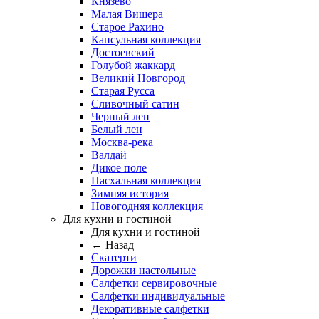
Князево
Малая Вишера
Старое Рахино
Капсульная коллекция
Достоевский
Голубой жаккард
Великий Новгород
Старая Русса
Сливочный сатин
Черный лен
Белый лен
Москва-река
Валдай
Дикое поле
Пасхальная коллекция
Зимняя история
Новогодняя коллекция
Для кухни и гостиной
Для кухни и гостиной
← Назад
Скатерти
Дорожки настольные
Салфетки сервировочные
Салфетки индивидуальные
Декоративные салфетки