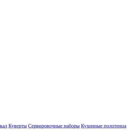
кал
Куверты
Сервировочные наборы
Кухонные полотенца