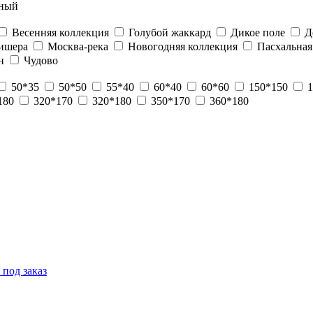
ный
Весенняя коллекция
Голубой жаккард
Дикое поле
Д
ишера
Москва-река
Новогодняя коллекция
Пасхальная
н
Чудово
50*35
50*50
55*40
60*40
60*60
150*150
1
180
320*170
320*180
350*170
360*180
 под заказ