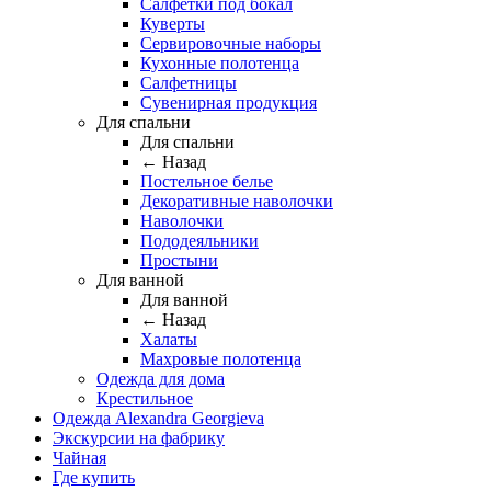
Салфетки под бокал
Куверты
Сервировочные наборы
Кухонные полотенца
Салфетницы
Сувенирная продукция
Для спальни
Для спальни
← Назад
Постельное белье
Декоративные наволочки
Наволочки
Пододеяльники
Простыни
Для ванной
Для ванной
← Назад
Халаты
Махровые полотенца
Одежда для дома
Крестильное
Одежда Alexandra Georgieva
Экскурсии на фабрику
Чайная
Где купить