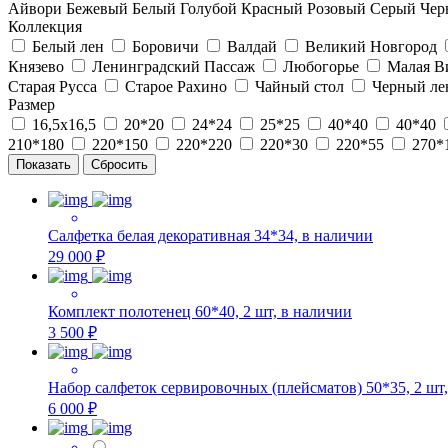
Айвори
Бежевый
Белый
Голубой
Красный
Розовый
Серый
Чер
Коллекция
Белый лен
Боровичи
Валдай
Великий Новгород
Князево
Ленинградский Пассаж
Любогорье
Малая В
Старая Русса
Старое Рахино
Чайный стол
Черный ле
Размер
16,5х16,5
20*20
24*24
25*25
40*40
40*40
210*180
220*150
220*220
220*30
220*55
270*
Салфетка белая декоративная 34*34, в наличии
29 000 ₽
Комплект полотенец 60*40, 2 шт, в наличии
3 500 ₽
Набор салфеток сервировочных (плейсматов) 50*35, 2 шт,
6 000 ₽