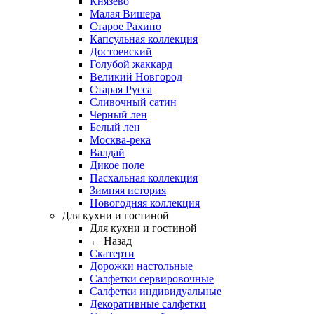
Князево
Малая Вишера
Старое Рахино
Капсульная коллекция
Достоевский
Голубой жаккард
Великий Новгород
Старая Русса
Сливочный сатин
Черный лен
Белый лен
Москва-река
Валдай
Дикое поле
Пасхальная коллекция
Зимняя история
Новогодняя коллекция
Для кухни и гостиной
Для кухни и гостиной
← Назад
Скатерти
Дорожки настольные
Салфетки сервировочные
Салфетки индивидуальные
Декоративные салфетки