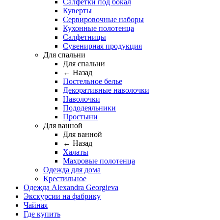
Салфетки под бокал
Куверты
Сервировочные наборы
Кухонные полотенца
Салфетницы
Сувенирная продукция
Для спальни
Для спальни
← Назад
Постельное белье
Декоративные наволочки
Наволочки
Пододеяльники
Простыни
Для ванной
Для ванной
← Назад
Халаты
Махровые полотенца
Одежда для дома
Крестильное
Одежда Alexandra Georgieva
Экскурсии на фабрику
Чайная
Где купить