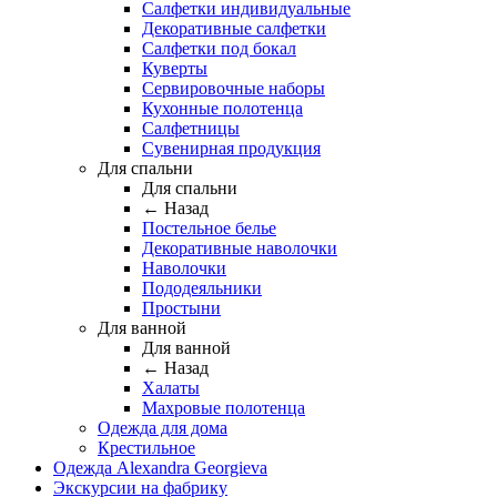
Салфетки индивидуальные
Декоративные салфетки
Салфетки под бокал
Куверты
Сервировочные наборы
Кухонные полотенца
Салфетницы
Сувенирная продукция
Для спальни
Для спальни
← Назад
Постельное белье
Декоративные наволочки
Наволочки
Пододеяльники
Простыни
Для ванной
Для ванной
← Назад
Халаты
Махровые полотенца
Одежда для дома
Крестильное
Одежда Alexandra Georgieva
Экскурсии на фабрику