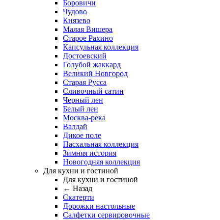
Боровичи
Чудово
Князево
Малая Вишера
Старое Рахино
Капсульная коллекция
Достоевский
Голубой жаккард
Великий Новгород
Старая Русса
Сливочный сатин
Черный лен
Белый лен
Москва-река
Валдай
Дикое поле
Пасхальная коллекция
Зимняя история
Новогодняя коллекция
Для кухни и гостиной
Для кухни и гостиной
← Назад
Скатерти
Дорожки настольные
Салфетки сервировочные