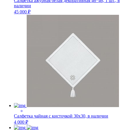
Салфетка ажурная белая декоративная 46*46, 1 шт., в
наличии
45 000 ₽
Салфетка чайная с кисточкой 30х30, в наличии
4 000 ₽