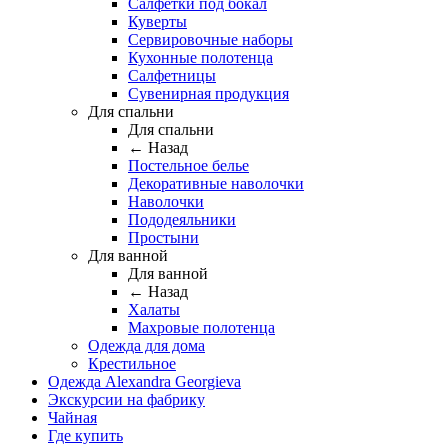
Салфетки под бокал
Куверты
Сервировочные наборы
Кухонные полотенца
Салфетницы
Сувенирная продукция
Для спальни
Для спальни
← Назад
Постельное белье
Декоративные наволочки
Наволочки
Пододеяльники
Простыни
Для ванной
Для ванной
← Назад
Халаты
Махровые полотенца
Одежда для дома
Крестильное
Одежда Alexandra Georgieva
Экскурсии на фабрику
Чайная
Где купить