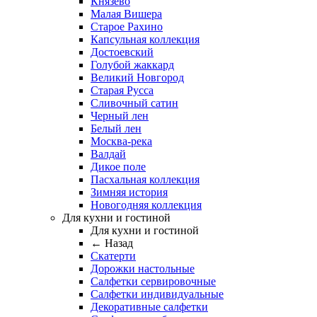
Князево
Малая Вишера
Старое Рахино
Капсульная коллекция
Достоевский
Голубой жаккард
Великий Новгород
Старая Русса
Сливочный сатин
Черный лен
Белый лен
Москва-река
Валдай
Дикое поле
Пасхальная коллекция
Зимняя история
Новогодняя коллекция
Для кухни и гостиной
Для кухни и гостиной
← Назад
Скатерти
Дорожки настольные
Салфетки сервировочные
Салфетки индивидуальные
Декоративные салфетки