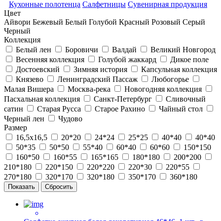
Кухонные полотенца
Салфетницы
Сувенирная продукция
Цвет
Айвори
Бежевый
Белый
Голубой
Красный
Розовый
Серый
Черный
Коллекция
Белый лен
Боровичи
Валдай
Великий Новгород
Весенняя коллекция
Голубой жаккард
Дикое поле
Достоевский
Зимняя история
Капсульная коллекция
Князево
Ленинградский Пассаж
Любогорье
Малая Вишера
Москва-река
Новогодняя коллекция
Пасхальная коллекция
Санкт-Петербург
Сливочный
сатин
Старая Русса
Старое Рахино
Чайный стол
Черный лен
Чудово
Размер
16,5х16,5
20*20
24*24
25*25
40*40
40*40
50*35
50*50
55*40
60*40
60*60
150*150
160*50
160*55
165*165
180*180
200*200
210*180
220*150
220*220
220*30
220*55
270*180
320*170
320*180
350*170
360*180