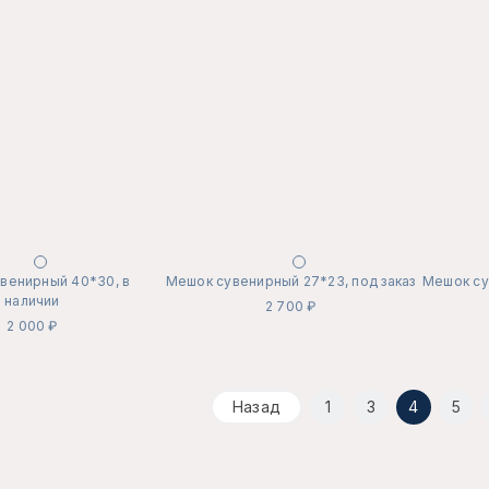
венирный 40*30, в
Мешок сувенирный 27*23, под заказ
Мешок су
наличии
2 700 ₽
2 000 ₽
Назад
1
3
4
5