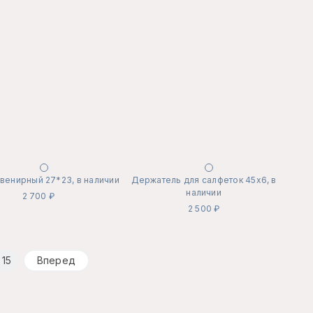
венирный 27*23, в наличии
Держатель для салфеток 45х6, в
наличии
2 700 ₽
2 500 ₽
15
Вперед