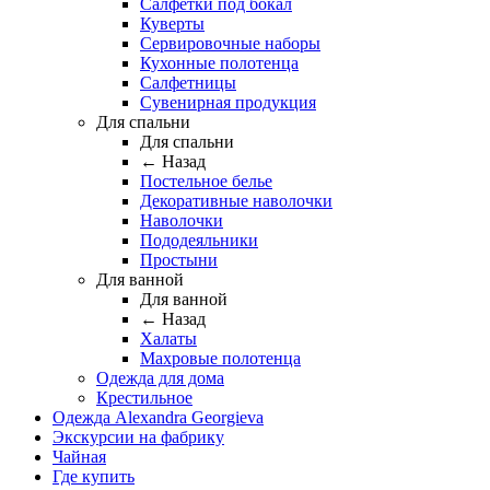
Салфетки под бокал
Куверты
Сервировочные наборы
Кухонные полотенца
Салфетницы
Сувенирная продукция
Для спальни
Для спальни
← Назад
Постельное белье
Декоративные наволочки
Наволочки
Пододеяльники
Простыни
Для ванной
Для ванной
← Назад
Халаты
Махровые полотенца
Одежда для дома
Крестильное
Одежда Alexandra Georgieva
Экскурсии на фабрику
Чайная
Где купить