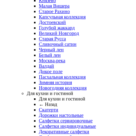
Князево
Малая Вишера
Старое Рахино
Капсульная коллекция
Достоевский
Голубой жаккард
Великий Новгород
Старая Русса
Сливочный сатин
Черный лен
Белый лен
Москва-река
Валдай
Дикое поле
Пасхальная коллекция
Зимняя история
Новогодняя коллекция
Для кухни и гостиной
Для кухни и гостиной
← Назад
Скатерти
Дорожки настольные
Салфетки сервировочные
Салфетки индивидуальные
Декоративные салфетки