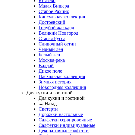
Князево
Малая Вишера
Старое Рахино
Капсульная коллекция
Достоевский
Голубой жаккард
Великий Новгород
Старая Русса
Сливочный сатин
Черный лен
Белый лен
Москва-река
Валдай
Дикое поле
Пасхальная коллекция
Зимняя история
Новогодняя коллекция
Для кухни и гостиной
Для кухни и гостиной
← Назад
Скатерти
Дорожки настольные
Салфетки сервировочные
Салфетки индивидуальные
Декоративные салфетки