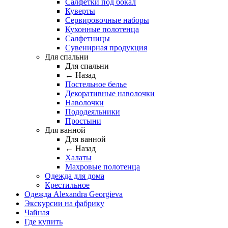
Салфетки под бокал
Куверты
Сервировочные наборы
Кухонные полотенца
Салфетницы
Сувенирная продукция
Для спальни
Для спальни
← Назад
Постельное белье
Декоративные наволочки
Наволочки
Пододеяльники
Простыни
Для ванной
Для ванной
← Назад
Халаты
Махровые полотенца
Одежда для дома
Крестильное
Одежда Alexandra Georgieva
Экскурсии на фабрику
Чайная
Где купить