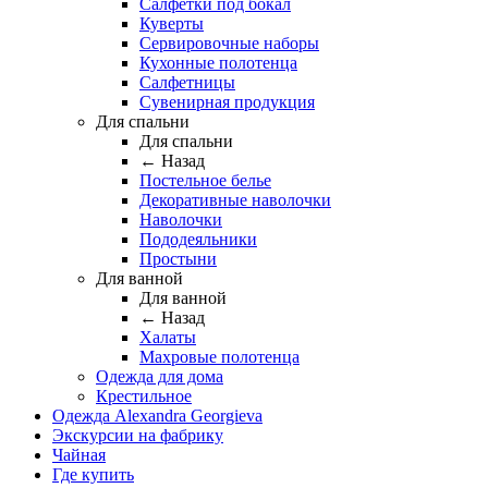
Салфетки под бокал
Куверты
Сервировочные наборы
Кухонные полотенца
Салфетницы
Сувенирная продукция
Для спальни
Для спальни
← Назад
Постельное белье
Декоративные наволочки
Наволочки
Пододеяльники
Простыни
Для ванной
Для ванной
← Назад
Халаты
Махровые полотенца
Одежда для дома
Крестильное
Одежда Alexandra Georgieva
Экскурсии на фабрику
Чайная
Где купить