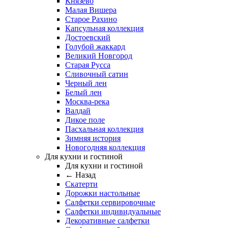
Князево
Малая Вишера
Старое Рахино
Капсульная коллекция
Достоевский
Голубой жаккард
Великий Новгород
Старая Русса
Сливочный сатин
Черный лен
Белый лен
Москва-река
Валдай
Дикое поле
Пасхальная коллекция
Зимняя история
Новогодняя коллекция
Для кухни и гостиной
Для кухни и гостиной
← Назад
Скатерти
Дорожки настольные
Салфетки сервировочные
Салфетки индивидуальные
Декоративные салфетки