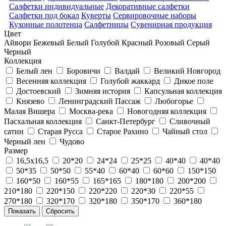
Салфетки индивидуальные
Декоративные салфетки
Салфетки под бокал
Куверты
Сервировочные наборы
Кухонные полотенца
Салфетницы
Сувенирная продукция
Цвет
Айвори
Бежевый
Белый
Голубой
Красный
Розовый
Серый
Черный
Коллекция
Белый лен
Боровичи
Валдай
Великий Новгород
Весенняя коллекция
Голубой жаккард
Дикое поле
Достоевский
Зимняя история
Капсульная коллекция
Князево
Ленинградский Пассаж
Любогорье
Малая Вишера
Москва-река
Новогодняя коллекция
Пасхальная коллекция
Санкт-Петербург
Сливочный
сатин
Старая Русса
Старое Рахино
Чайный стол
Черный лен
Чудово
Размер
16,5х16,5
20*20
24*24
25*25
40*40
40*40
50*35
50*50
55*40
60*40
60*60
150*150
160*50
160*55
165*165
180*180
200*200
210*180
220*150
220*220
220*30
220*55
270*180
320*170
320*180
350*170
360*180