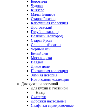
Боровичи
Чудово
Князево
Малая Вишера
Старое Рахино
Капсульная коллекция
Достоевский
Голубой жаккард
Великий Новгород
Старая Русса
Сливочный сатин
Черный лен
Белый лен
Москва-река
Валдай
Дикое поле
Пасхальная коллекция
Зимняя история
Новогодняя коллекция
Для кухни и гостиной
Для кухни и гостиной
← Назад
Скатерти
Дорожки настольные
Салфетки сервировочные