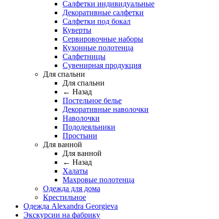
Салфетки индивидуальные
Декоративные салфетки
Салфетки под бокал
Куверты
Сервировочные наборы
Кухонные полотенца
Салфетницы
Сувенирная продукция
Для спальни
Для спальни
← Назад
Постельное белье
Декоративные наволочки
Наволочки
Пододеяльники
Простыни
Для ванной
Для ванной
← Назад
Халаты
Махровые полотенца
Одежда для дома
Крестильное
Одежда Alexandra Georgieva
Экскурсии на фабрику