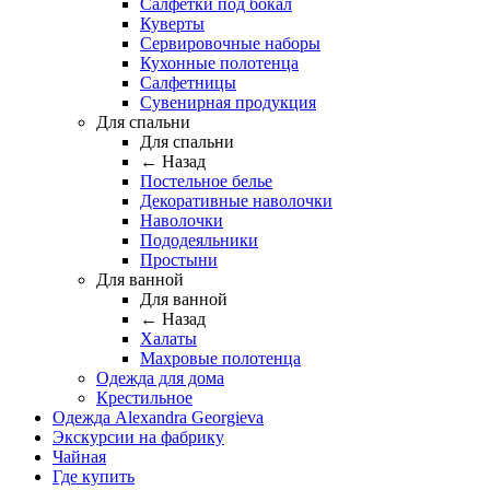
Салфетки под бокал
Куверты
Сервировочные наборы
Кухонные полотенца
Салфетницы
Сувенирная продукция
Для спальни
Для спальни
← Назад
Постельное белье
Декоративные наволочки
Наволочки
Пододеяльники
Простыни
Для ванной
Для ванной
← Назад
Халаты
Махровые полотенца
Одежда для дома
Крестильное
Одежда Alexandra Georgieva
Экскурсии на фабрику
Чайная
Где купить