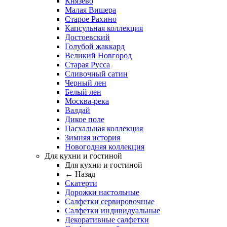
Князево
Малая Вишера
Старое Рахино
Капсульная коллекция
Достоевский
Голубой жаккард
Великий Новгород
Старая Русса
Сливочный сатин
Черный лен
Белый лен
Москва-река
Валдай
Дикое поле
Пасхальная коллекция
Зимняя история
Новогодняя коллекция
Для кухни и гостиной
Для кухни и гостиной
← Назад
Скатерти
Дорожки настольные
Салфетки сервировочные
Салфетки индивидуальные
Декоративные салфетки