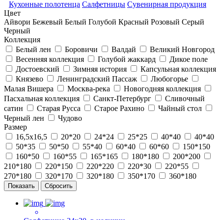
Кухонные полотенца
Салфетницы
Сувенирная продукция
Цвет
Айвори
Бежевый
Белый
Голубой
Красный
Розовый
Серый
Черный
Коллекция
Белый лен
Боровичи
Валдай
Великий Новгород
Весенняя коллекция
Голубой жаккард
Дикое поле
Достоевский
Зимняя история
Капсульная коллекция
Князево
Ленинградский Пассаж
Любогорье
Малая Вишера
Москва-река
Новогодняя коллекция
Пасхальная коллекция
Санкт-Петербург
Сливочный
сатин
Старая Русса
Старое Рахино
Чайный стол
Черный лен
Чудово
Размер
16,5х16,5
20*20
24*24
25*25
40*40
40*40
50*35
50*50
55*40
60*40
60*60
150*150
160*50
160*55
165*165
180*180
200*200
210*180
220*150
220*220
220*30
220*55
270*180
320*170
320*180
350*170
360*180