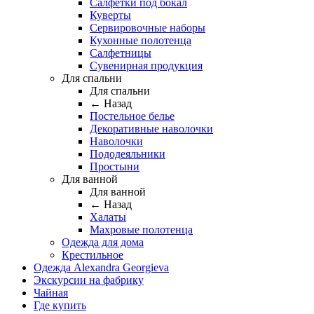
Салфетки под бокал
Куверты
Сервировочные наборы
Кухонные полотенца
Салфетницы
Сувенирная продукция
Для спальни
Для спальни
← Назад
Постельное белье
Декоративные наволочки
Наволочки
Пододеяльники
Простыни
Для ванной
Для ванной
← Назад
Халаты
Махровые полотенца
Одежда для дома
Крестильное
Одежда Alexandra Georgieva
Экскурсии на фабрику
Чайная
Где купить