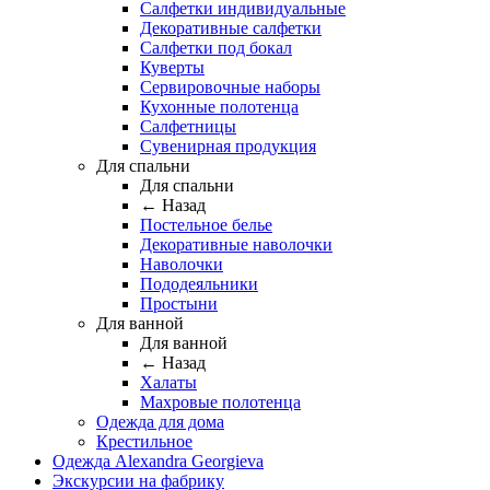
Салфетки индивидуальные
Декоративные салфетки
Салфетки под бокал
Куверты
Сервировочные наборы
Кухонные полотенца
Салфетницы
Сувенирная продукция
Для спальни
Для спальни
← Назад
Постельное белье
Декоративные наволочки
Наволочки
Пододеяльники
Простыни
Для ванной
Для ванной
← Назад
Халаты
Махровые полотенца
Одежда для дома
Крестильное
Одежда Alexandra Georgieva
Экскурсии на фабрику