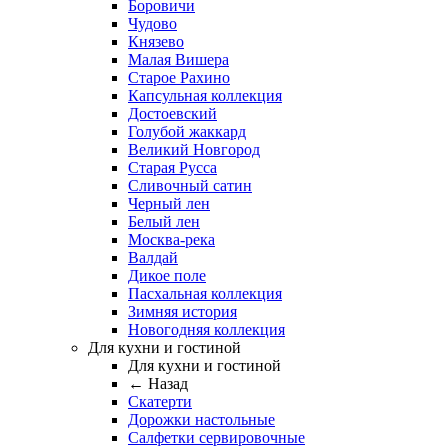
Боровичи
Чудово
Князево
Малая Вишера
Старое Рахино
Капсульная коллекция
Достоевский
Голубой жаккард
Великий Новгород
Старая Русса
Сливочный сатин
Черный лен
Белый лен
Москва-река
Валдай
Дикое поле
Пасхальная коллекция
Зимняя история
Новогодняя коллекция
Для кухни и гостиной
Для кухни и гостиной
← Назад
Скатерти
Дорожки настольные
Салфетки сервировочные