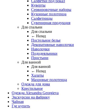
Салфетки под бокал
Куверты
Сервировочные наборы
Кухонные полотенца
Салфетницы
Сувенирная продукция
Для спальни
Для спальни
← Назад
Постельное белье
Декоративные наволочки
Наволочки
Пододеяльники
Простыни
Для ванной
Для ванной
← Назад
Халаты
Махровые полотенца
Одежда для дома
Крестильное
Одежда Alexandra Georgieva
Экскурсии на фабрику
Чайная
Где купить