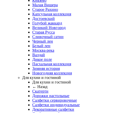
Князево
Малая Вишера
Старое Рахино
Капсульная коллекция
Достоевский
Голубой жаккард
Великий Новгород
Старая Русса
Сливочный сатин
Черный лен
Белый лен
Москва-река
Валдай
Дикое поле
Пасхальная коллекция
Зимняя история
Новогодняя коллекция
Для кухни и гостиной
Для кухни и гостиной
← Назад
Скатерти
Дорожки настольные
Салфетки сервировочные
Салфетки индивидуальные
Декоративные салфетки