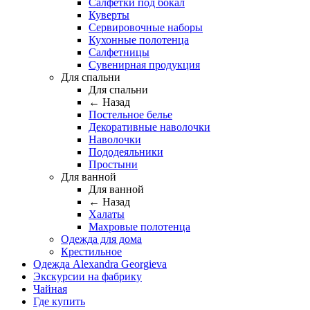
Салфетки под бокал
Куверты
Сервировочные наборы
Кухонные полотенца
Салфетницы
Сувенирная продукция
Для спальни
Для спальни
← Назад
Постельное белье
Декоративные наволочки
Наволочки
Пододеяльники
Простыни
Для ванной
Для ванной
← Назад
Халаты
Махровые полотенца
Одежда для дома
Крестильное
Одежда Alexandra Georgieva
Экскурсии на фабрику
Чайная
Где купить