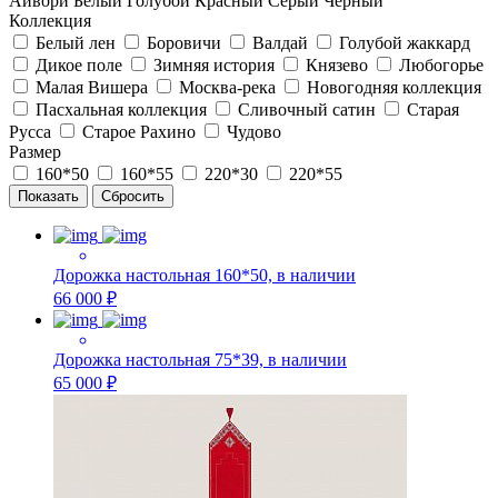
Айвори
Белый
Голубой
Красный
Серый
Черный
Коллекция
Белый лен
Боровичи
Валдай
Голубой жаккард
Дикое поле
Зимняя история
Князево
Любогорье
Малая Вишера
Москва-река
Новогодняя коллекция
Пасхальная коллекция
Сливочный сатин
Старая
Русса
Старое Рахино
Чудово
Размер
160*50
160*55
220*30
220*55
Дорожка настольная 160*50, в наличии
66 000 ₽
Дорожка настольная 75*39, в наличии
65 000 ₽