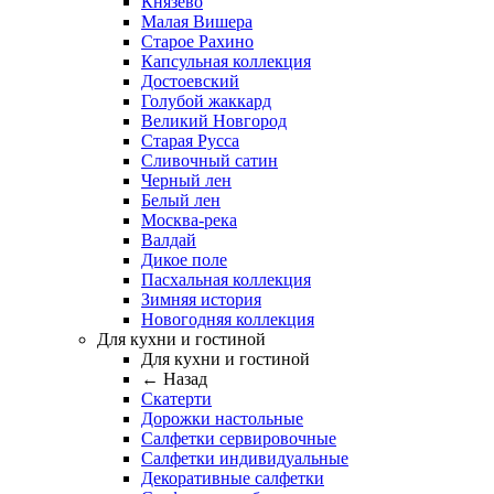
Князево
Малая Вишера
Старое Рахино
Капсульная коллекция
Достоевский
Голубой жаккард
Великий Новгород
Старая Русса
Сливочный сатин
Черный лен
Белый лен
Москва-река
Валдай
Дикое поле
Пасхальная коллекция
Зимняя история
Новогодняя коллекция
Для кухни и гостиной
Для кухни и гостиной
← Назад
Скатерти
Дорожки настольные
Салфетки сервировочные
Салфетки индивидуальные
Декоративные салфетки