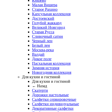
Князево
Малая Вишера
Старое Рахино
Капсульная коллекция
Достоевский
Голубой жаккард
Великий Новгород
Старая Русса
Сливочный сатин
Черный лен
Белый лен
Москва-река
Валдай
Дикое поле
Пасхальная коллекция
Зимняя история
Новогодняя коллекция
Для кухни и гостиной
Для кухни и гостиной
← Назад
Скатерти
Дорожки настольные
Салфетки сервировочные
Салфетки индивидуальные
Декоративные салфетки