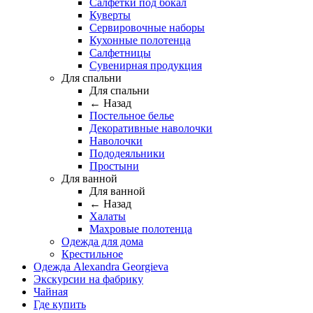
Салфетки под бокал
Куверты
Сервировочные наборы
Кухонные полотенца
Салфетницы
Сувенирная продукция
Для спальни
Для спальни
← Назад
Постельное белье
Декоративные наволочки
Наволочки
Пододеяльники
Простыни
Для ванной
Для ванной
← Назад
Халаты
Махровые полотенца
Одежда для дома
Крестильное
Одежда Alexandra Georgieva
Экскурсии на фабрику
Чайная
Где купить