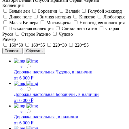
Айвори
Белый
Голубой
Красный
Серый
Черный
Коллекция
Белый лен
Боровичи
Валдай
Голубой жаккард
Дикое поле
Зимняя история
Князево
Любогорье
Малая Вишера
Москва-река
Новогодняя коллекция
Пасхальная коллекция
Сливочный сатин
Старая
Русса
Старое Рахино
Чудово
Размер
160*50
160*55
220*30
220*55
Дорожка настольная Чудово, в наличии
от 6 000 ₽
Дорожка настольная Боровичи , в наличии
от 6 000 ₽
Дорожка настольная , в наличии
от 6 000 ₽